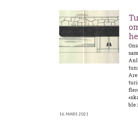
Tu
om
he
Ons
sam
Anl
tun
Are
turi
fle
«ska
ble 
16. MARS 2021