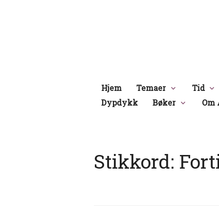
Hopp
til
innhold
Hjem
Temaer
Tid
Dypdykk
Bøker
Om 
Stikkord:
Fort