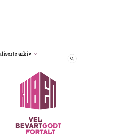
aliserte arkiv
SØK