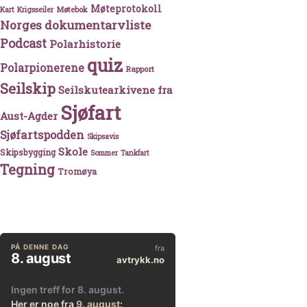
Møteprotokoll
Møtebok
Kart
Krigsseiler
Norges dokumentarvliste
Podcast
Polarhistorie
quiz
Polarpionerene
Rapport
Seilskip
Seilskutearkivene fra
Sjøfart
Aust-Agder
Sjøfartspodden
Skipsavis
Skole
Skipsbygging
Sommer
Tankfart
Tegning
Tromøya