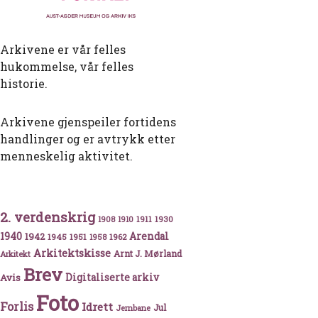
Arkivene er vår felles
hukommelse, vår felles
historie.
Arkivene gjenspeiler fortidens
handlinger og er avtrykk etter
menneskelig aktivitet.
2. verdenskrig
1911
1930
1908
1910
1940
1942
Arendal
1945
1951
1962
1958
a drøm om turistattraksjon til «skammens heis»
Arkitektskisse
Arnt J. Mørland
Arkitekt
Brev
Avis
Digitaliserte arkiv
Foto
Forlis
Idrett
Jul
Jernbane