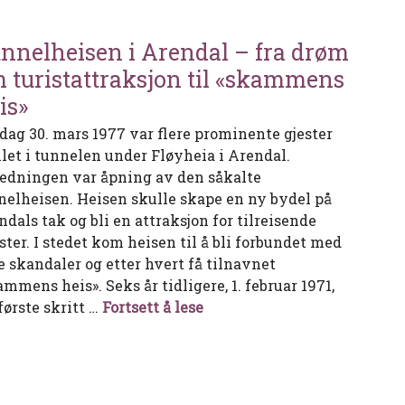
nnelheisen i Arendal – fra drøm
 turistattraksjon til «skammens
is»
dag 30. mars 1977 var flere prominente gjester
let i tunnelen under Fløyheia i Arendal.
edningen var åpning av den såkalte
nelheisen. Heisen skulle skape en ny bydel på
ndals tak og bli en attraksjon for tilreisende
ster. I stedet kom heisen til å bli forbundet med
re skandaler og etter hvert få tilnavnet
mmens heis». Seks år tidligere, 1. februar 1971,
Tunnelheisen i Arendal – fr
første skritt …
Fortsett å lese