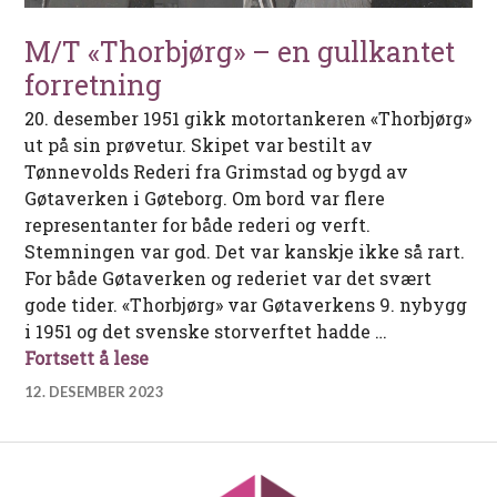
M/T «Thorbjørg» – en gullkantet
forretning
20. desember 1951 gikk motortankeren «Thorbjørg»
ut på sin prøvetur. Skipet var bestilt av
Tønnevolds Rederi fra Grimstad og bygd av
Gøtaverken i Gøteborg. Om bord var flere
representanter for både rederi og verft.
Stemningen var god. Det var kanskje ikke så rart.
For både Gøtaverken og rederiet var det svært
gode tider. «Thorbjørg» var Gøtaverkens 9. nybygg
i 1951 og det svenske storverftet hadde …
M/T «Thorbjørg» – en gullkantet forret
Fortsett å lese
12. DESEMBER 2023