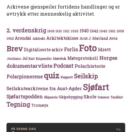
Arkivene gjenspeiler fortidens handlinger og er
avtrykk etter menneskelig aktivitet.
2. verdenskrig
1940
1942
1911
1930
1945
1951
1908
1910
1958
Arkitektskisse
Arendal
Avis
Arnt J. Mørland
1962
Arkitekt
Foto
Brev
Forlis
Idrett
Digitaliserte arkiv
Norges
Møteprotokoll
Jul
Møtebok
Jernbane
Kart
Krigsseiler
Podcast
dokumentarvliste
Polarhistorie
quiz
Seilskip
Polarpionerene
Rapport
Sjøfart
Seilskutearkivene fra Aust-Agder
Sjøfartspodden
Skole
Skipsbygging
Skipsavis
Sommer
Tankfart
Tegning
Tromøya