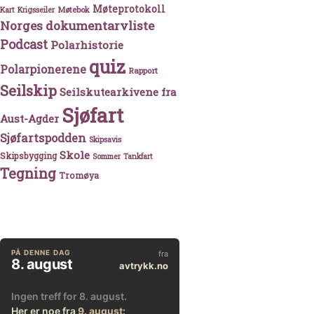
Møteprotokoll
Møtebok
Kart
Krigsseiler
Norges dokumentarvliste
Podcast
Polarhistorie
quiz
Polarpionerene
Rapport
Seilskip
Seilskutearkivene fra
Sjøfart
Aust-Agder
Sjøfartspodden
Skipsavis
Skole
Skipsbygging
Sommer
Tankfart
Tegning
Tromøya