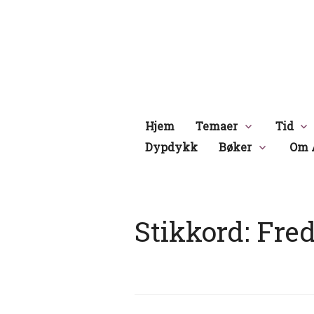
Hopp
til
innhold
Hjem
Temaer
Tid
Dypdykk
Bøker
Om 
Stikkord:
Fred