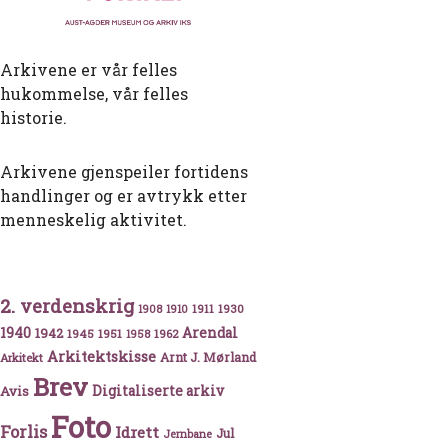
Arkivene er vår felles
hukommelse, vår felles
historie.
Arkivene gjenspeiler fortidens
handlinger og er avtrykk etter
menneskelig aktivitet.
2. verdenskrig
1911
1930
1908
1910
politikere
1940
1942
Arendal
1945
1951
1962
1958
Arkitektskisse
Arnt J. Mørland
Arkitekt
Brev
Avis
Digitaliserte arkiv
Foto
Forlis
Idrett
Jul
Jernbane