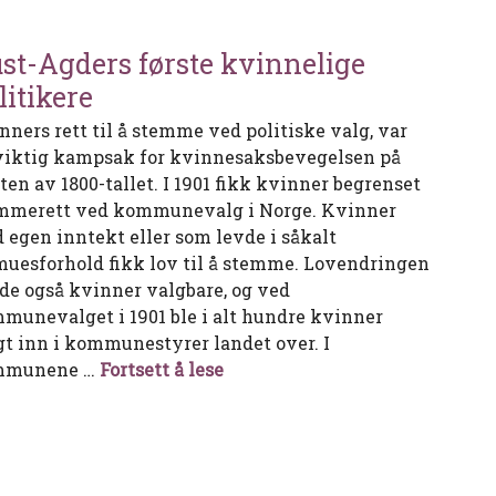
st-Agders første kvinnelige
litikere
nners rett til å stemme ved politiske valg, var
viktig kampsak for kvinnesaksbevegelsen på
tten av 1800-tallet. I 1901 fikk kvinner begrenset
mmerett ved kommunevalg i Norge. Kvinner
 egen inntekt eller som levde i såkalt
muesforhold fikk lov til å stemme. Lovendringen
rde også kvinner valgbare, og ved
munevalget i 1901 ble i alt hundre kvinner
gt inn i kommunestyrer landet over. I
Aust-Agders første kvinnelige 
mmunene …
Fortsett å lese