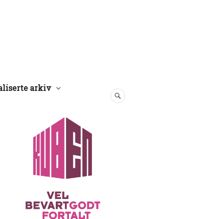
aliserte arkiv
SØK