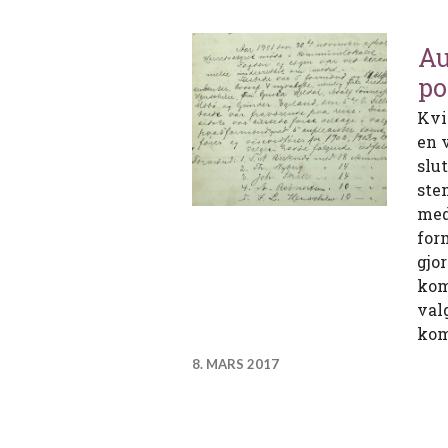
Au
po
Kvi
en 
slu
ste
med
for
gjo
kom
val
ko
8. MARS 2017