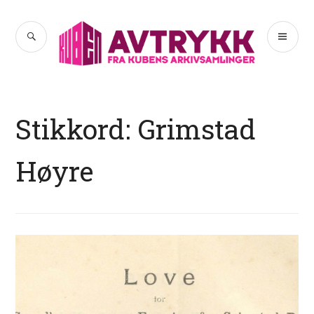
Hopp
til
SØK
PR
Avtrykk
innhold
ME
Stikkord:
Grimstad
Høyre