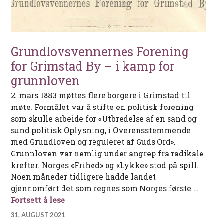
Grundlovsvennernes Forening
for Grimstad By – i kamp for
grunnloven
2. mars 1883 møttes flere borgere i Grimstad til
møte. Formålet var å stifte en politisk forening
som skulle arbeide for «Utbredelse af en sand og
sund politisk Oplysning, i Overensstemmende
med Grundloven og reguleret af Guds Ord».
Grunnloven var nemlig under angrep fra radikale
krefter. Norges «Frihed» og «Lykke» stod på spill.
Noen måneder tidligere hadde landet
gjennomført det som regnes som Norges første …
Grundlovsvennernes Forening for Grim
Fortsett å lese
31. AUGUST 2021