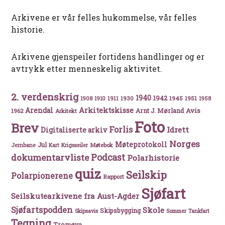
Arkivene er vår felles hukommelse, vår felles
historie.
Arkivene gjenspeiler fortidens handlinger og er
avtrykk etter menneskelig aktivitet.
2. verdenskrig
1940
1942
1911
1930
1945
1951
1908
1910
1958
Arkitektskisse
Arendal
Avis
Arnt J. Mørland
1962
Arkitekt
Foto
Brev
Forlis
Idrett
Digitaliserte arkiv
Norges
Møteprotokoll
Jul
Møtebok
Jernbane
Kart
Krigsseiler
Podcast
dokumentarvliste
Polarhistorie
quiz
Seilskip
Polarpionerene
Rapport
Sjøfart
Seilskutearkivene fra Aust-Agder
Sjøfartspodden
Skole
Skipsbygging
Skipsavis
Sommer
Tankfart
Tegning
Tromøya