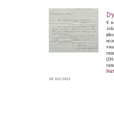
Dy
9. 
Joh
øko
min
van
ram
(19
ram
Fort
18. JULI 2023