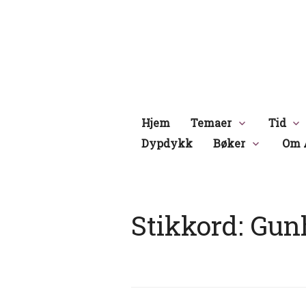
Hopp
til
innhold
Hjem
Temaer
Tid
Dypdykk
Bøker
Om 
Stikkord:
Gun