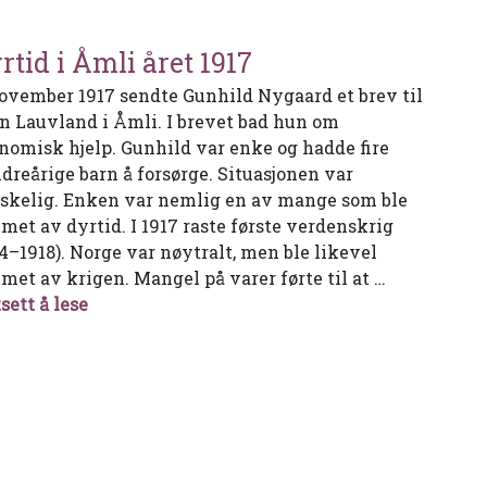
rtid i Åmli året 1917
november 1917 sendte Gunhild Nygaard et brev til
n Lauvland i Åmli. I brevet bad hun om
nomisk hjelp. Gunhild var enke og hadde fire
dreårige barn å forsørge. Situasjonen var
skelig. Enken var nemlig en av mange som ble
met av dyrtid. I 1917 raste første verdenskrig
14–1918). Norge var nøytralt, men ble likevel
met av krigen. Mangel på varer førte til at …
Dyrtid i Åmli året 1917
sett å lese