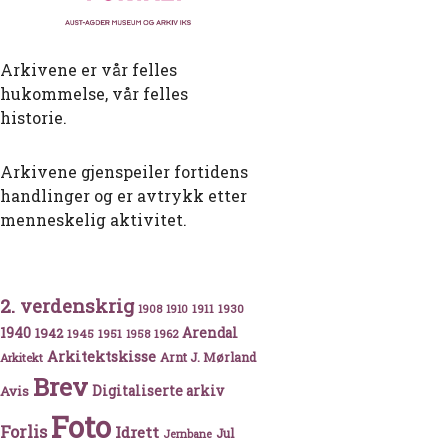
Arkivene er vår felles
hukommelse, vår felles
historie.
Arkivene gjenspeiler fortidens
handlinger og er avtrykk etter
menneskelig aktivitet.
2. verdenskrig
1911
1930
1908
1910
1940
1942
Arendal
1945
1951
1962
1958
Arkitektskisse
Arnt J. Mørland
Arkitekt
Brev
Avis
Digitaliserte arkiv
Foto
Forlis
Idrett
Jul
Jernbane