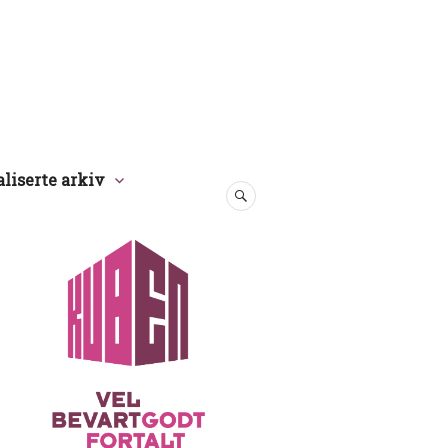
aliserte arkiv
SØK