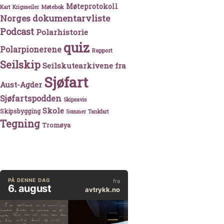
Møteprotokoll
Møtebok
Kart
Krigsseiler
Norges dokumentarvliste
Podcast
Polarhistorie
quiz
Polarpionerene
Rapport
Seilskip
Seilskutearkivene fra
Sjøfart
Aust-Agder
Sjøfartspodden
Skipsavis
Skole
Skipsbygging
Sommer
Tankfart
Tegning
Tromøya