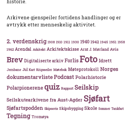
historie.
Arkivene gjenspeiler fortidens handlinger og er
avtrykk etter menneskelig aktivitet.
2. verdenskrig
1940
1942
1911
1930
1945
1951
1908
1910
1958
Arkitektskisse
Arendal
Avis
Arnt J. Mørland
1962
Arkitekt
Foto
Brev
Forlis
Idrett
Digitaliserte arkiv
Norges
Møteprotokoll
Jul
Møtebok
Jernbane
Kart
Krigsseiler
Podcast
dokumentarvliste
Polarhistorie
quiz
Seilskip
Polarpionerene
Rapport
Sjøfart
Seilskutearkivene fra Aust-Agder
Sjøfartspodden
Skole
Skipsbygging
Skipsavis
Sommer
Tankfart
Tegning
Tromøya