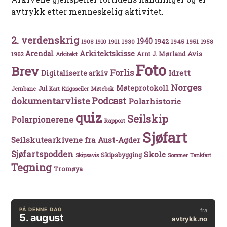
avtrykk etter menneskelig aktivitet.
2. verdenskrig
1940
1942
1911
1930
1945
1951
1908
1910
1958
Arkitektskisse
Arendal
Avis
Arnt J. Mørland
1962
Arkitekt
Foto
Brev
Forlis
Idrett
Digitaliserte arkiv
Norges
Møteprotokoll
Jul
Møtebok
Jernbane
Kart
Krigsseiler
Podcast
dokumentarvliste
Polarhistorie
quiz
Seilskip
Polarpionerene
Rapport
Sjøfart
Seilskutearkivene fra Aust-Agder
Sjøfartspodden
Skole
Skipsbygging
Skipsavis
Sommer
Tankfart
Tegning
Tromøya