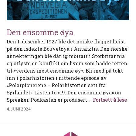
Den ensomme øya
Den 1. desember 1927 ble det norske flagget heist
på den isdekte Bouvetøya i Antarktis. Den norske
annekteringen ble dårlig mottatt i Storbritannia
og utløste en konflikt om hvem som hadde retten
til «verdens mest ensomme øy». Bli med på tokt
inn i polarhistorien i nittende episode av
«Polarpionerene – Polarhistorien sett fra
Sørlandet». Listen to «19. Den ensomme øya» on
Den
Spreaker. Podkasten er produsert …
Fortsett å lese
4. JUNI 2024