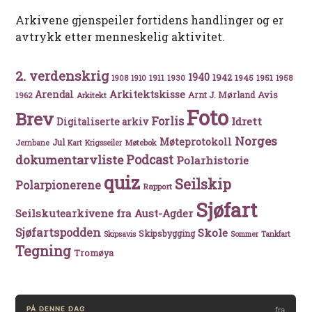
Arkivene gjenspeiler fortidens handlinger og er
avtrykk etter menneskelig aktivitet.
2. verdenskrig
1940
1942
1911
1930
1945
1951
1908
1910
1958
Arkitektskisse
Arendal
Avis
Arnt J. Mørland
1962
Arkitekt
Foto
Brev
Forlis
Idrett
Digitaliserte arkiv
Norges
Møteprotokoll
Jul
Møtebok
Jernbane
Kart
Krigsseiler
Podcast
dokumentarvliste
Polarhistorie
quiz
Seilskip
Polarpionerene
Rapport
Sjøfart
Seilskutearkivene fra Aust-Agder
Sjøfartspodden
Skole
Skipsbygging
Skipsavis
Sommer
Tankfart
Tegning
Tromøya