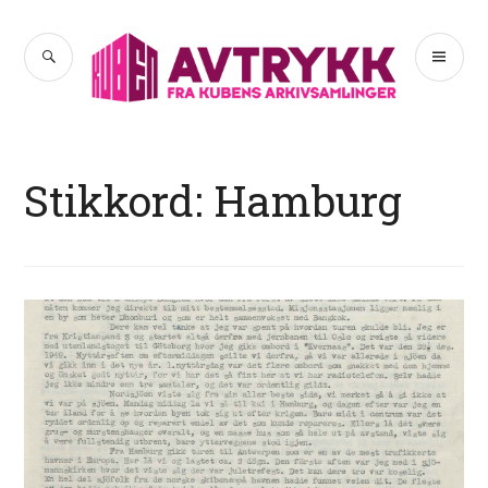
Hopp
til
SØK
PR
Avtrykk
innhold
ME
Stikkord:
Hamburg