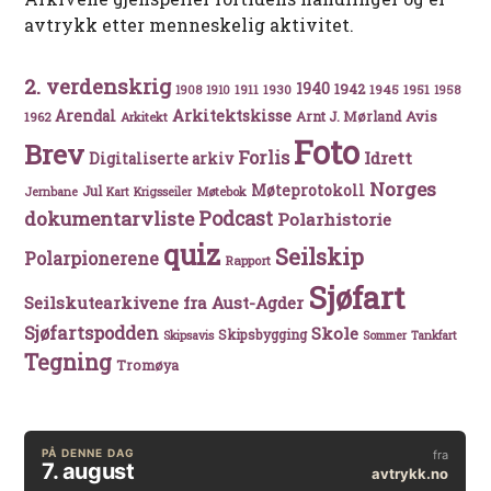
avtrykk etter menneskelig aktivitet.
2. verdenskrig
1940
1942
1911
1930
1945
1951
1908
1910
1958
Arkitektskisse
Arendal
Avis
Arnt J. Mørland
1962
Arkitekt
Foto
Brev
Forlis
Idrett
Digitaliserte arkiv
Norges
Møteprotokoll
Jul
Møtebok
Jernbane
Kart
Krigsseiler
Podcast
dokumentarvliste
Polarhistorie
quiz
Seilskip
Polarpionerene
Rapport
Sjøfart
Seilskutearkivene fra Aust-Agder
Sjøfartspodden
Skole
Skipsbygging
Skipsavis
Sommer
Tankfart
Tegning
Tromøya