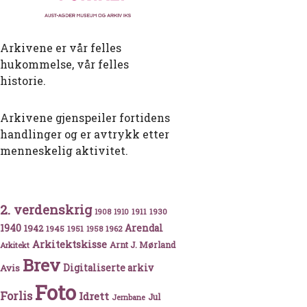
Arkivene er vår felles
hukommelse, vår felles
historie.
Arkivene gjenspeiler fortidens
handlinger og er avtrykk etter
menneskelig aktivitet.
2. verdenskrig
1911
1930
1908
1910
1940
1942
Arendal
1945
1951
1962
1958
Arkitektskisse
Arnt J. Mørland
Arkitekt
Brev
Avis
Digitaliserte arkiv
Foto
Forlis
Idrett
Jul
Jernbane