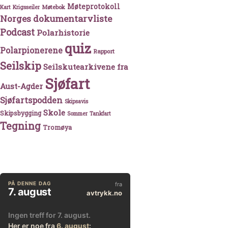
Møteprotokoll
Møtebok
Kart
Krigsseiler
Norges dokumentarvliste
Podcast
Polarhistorie
quiz
Polarpionerene
Rapport
Seilskip
Seilskutearkivene fra
Sjøfart
Aust-Agder
Sjøfartspodden
Skipsavis
Skole
Skipsbygging
Sommer
Tankfart
Tegning
Tromøya