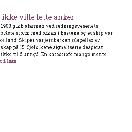
ikke ville lette anker
 1903 gikk alarmen ved redningsvesenets
t blåste storm med orkan i kastene og et skip var
ot land. Skipet var jernbarken «Capella» av
kap på 15. Sjøfolkene signaliserte desperat
r ikke til å unngå. En katastrofe mange mente
Capella – barken som ikke ville lette anker
t å lese