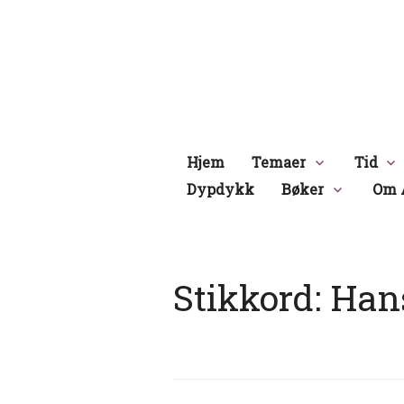
Hopp
til
innhold
Hjem
Temaer
Tid
Dypdykk
Bøker
Om 
Stikkord:
Hans