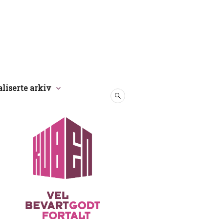
aliserte arkiv
SØK