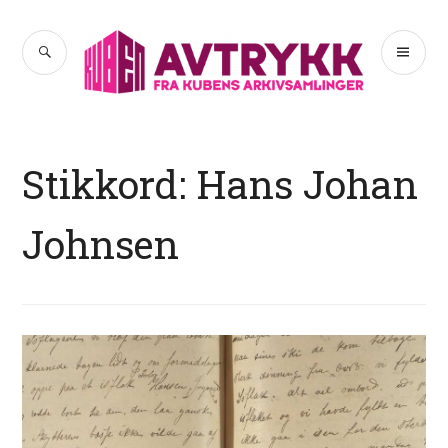
Hopp
til
SØK
PR
Avtrykk
innhold
ME
Stikkord:
Hans Johan
Johnsen