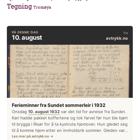
Tegning
Tromøya