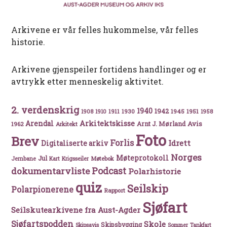
Arkivene er vår felles hukommelse, vår felles
historie.
Arkivene gjenspeiler fortidens handlinger og er
avtrykk etter menneskelig aktivitet.
2. verdenskrig
1940
1942
1911
1930
1945
1951
1908
1910
1958
Arkitektskisse
Arendal
Avis
Arnt J. Mørland
1962
Arkitekt
Foto
Brev
Forlis
Idrett
Digitaliserte arkiv
Norges
Møteprotokoll
Jul
Møtebok
Jernbane
Kart
Krigsseiler
Podcast
dokumentarvliste
Polarhistorie
quiz
Seilskip
Polarpionerene
Rapport
Sjøfart
Seilskutearkivene fra Aust-Agder
Sjøfartspodden
Skole
Skipsbygging
Skipsavis
Sommer
Tankfart