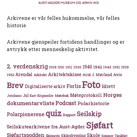
Arkivene er vår felles hukommelse, vår felles
historie.
Arkivene gjenspeiler fortidens handlinger og er
avtrykk etter menneskelig aktivitet.
2. verdenskrig
1940
1942
1911
1930
1945
1951
1908
1910
1958
Arkitektskisse
Arendal
Avis
Arnt J. Mørland
1962
Arkitekt
Foto
Brev
Forlis
Idrett
Digitaliserte arkiv
Norges
Møteprotokoll
Jul
Møtebok
Jernbane
Kart
Krigsseiler
Podcast
dokumentarvliste
Polarhistorie
quiz
Seilskip
Polarpionerene
Rapport
Sjøfart
Seilskutearkivene fra Aust-Agder
Sjøfartspodden
Skole
Skipsbygging
Skipsavis
Sommer
Tankfart