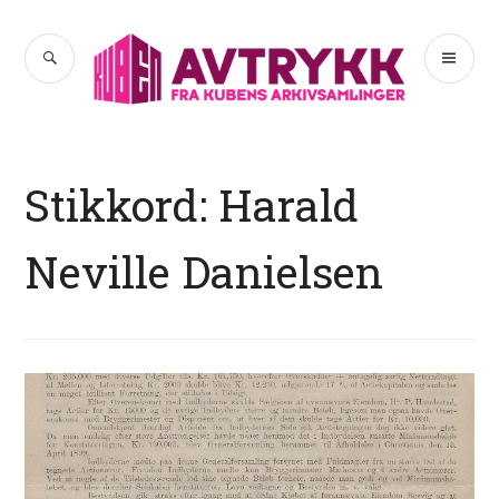
Hopp
til
SØK
PR
Avtrykk
innhold
ME
Stikkord:
Harald
Neville Danielsen