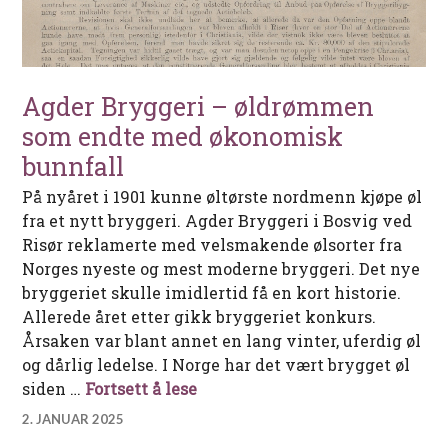
Agder Bryggeri – øldrømmen
som endte med økonomisk
bunnfall
På nyåret i 1901 kunne øltørste nordmenn kjøpe øl
fra et nytt bryggeri. Agder Bryggeri i Bosvig ved
Risør reklamerte med velsmakende ølsorter fra
Norges nyeste og mest moderne bryggeri. Det nye
bryggeriet skulle imidlertid få en kort historie.
Allerede året etter gikk bryggeriet konkurs.
Årsaken var blant annet en lang vinter, uferdig øl
og dårlig ledelse. I Norge har det vært brygget øl
Agder Bryggeri – øldrømmen s
siden …
Fortsett å lese
2. JANUAR 2025