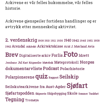
Arkivene er vår felles hukommelse, vår felles
historie.
Arkivene gjenspeiler fortidens handlinger og er
avtrykk etter menneskelig aktivitet.
2. verdenskrig
1940
1942
1911
1930
1945
1951
1908
1910
1958
Arkitektskisse
Arendal
Avis
Arnt J. Mørland
1962
Arkitekt
Foto
Brev
Forlis
Idrett
Digitaliserte arkiv
Norges
Møteprotokoll
Jul
Møtebok
Jernbane
Kart
Krigsseiler
Podcast
dokumentarvliste
Polarhistorie
quiz
Seilskip
Polarpionerene
Rapport
Sjøfart
Seilskutearkivene fra Aust-Agder
Sjøfartspodden
Skole
Skipsbygging
Skipsavis
Sommer
Tankfart
Tegning
Tromøya