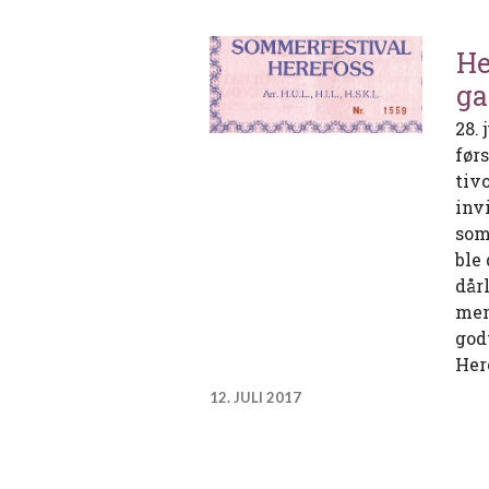
He
g
28.
før
tiv
inv
som
ble
dår
men
god
Her
12. JULI 2017