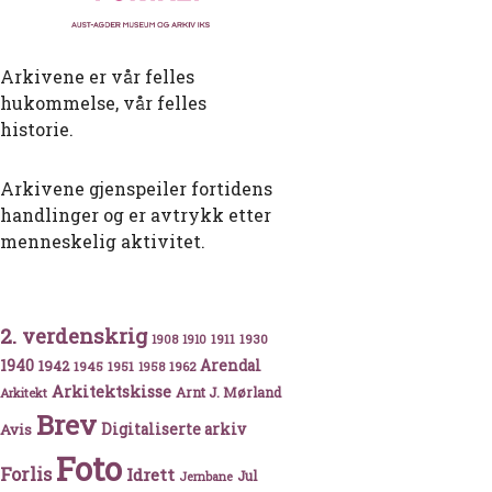
Arkivene er vår felles
hukommelse, vår felles
historie.
Arkivene gjenspeiler fortidens
handlinger og er avtrykk etter
menneskelig aktivitet.
2. verdenskrig
1911
1930
1908
1910
tivalen med skyting og gammeldans
1940
1942
Arendal
1945
1951
1962
1958
Arkitektskisse
Arnt J. Mørland
Arkitekt
Brev
Avis
Digitaliserte arkiv
Foto
Forlis
Idrett
Jul
Jernbane