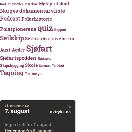
Møteprotokoll
Møtebok
Kart
Krigsseiler
Norges dokumentarvliste
Podcast
Polarhistorie
quiz
Polarpionerene
Rapport
Seilskip
Seilskutearkivene fra
Sjøfart
Aust-Agder
Sjøfartspodden
Skipsavis
Skole
Skipsbygging
Sommer
Tankfart
Tegning
Tromøya