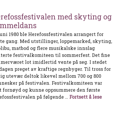
refossfestivalen med skyting og
ammeldans
 juni 1980 ble Herefossfestivalen arrangert for
ste gang. Med utstillinger, loppemarked, skyting,
olibu, matbod og flere musikalske innslag
iterte festivalkomiteen til sommerfest. Det fine
merværet lot imidlertid vente på seg. I stedet
 dagen preget av kraftige regnbyger. Til tross for
lig utevær deltok likevel mellom 700 og 800
nesker på festivalen. Festivalkomiteen var
t fornøyd og kunne oppsummere den første
Herefossfes
efossfestivalen på følgende …
Fortsett å lese