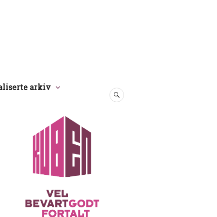
aliserte arkiv
SØK