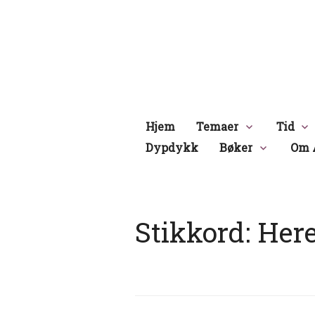
Hopp
til
innhold
Hjem
Temaer
Tid
Dypdykk
Bøker
Om 
Stikkord:
Here