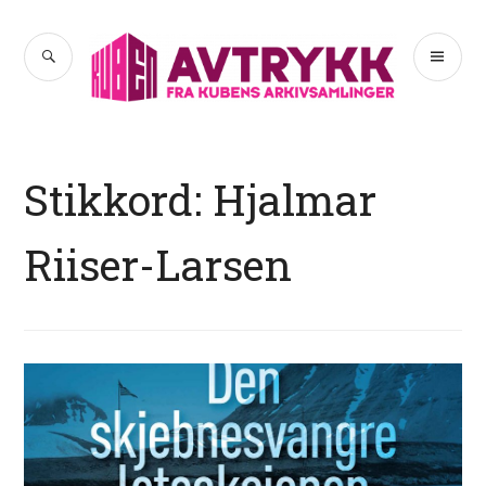
Hopp
til
SØK
PR
Avtrykk
innhold
ME
Stikkord:
Hjalmar
Riiser-Larsen