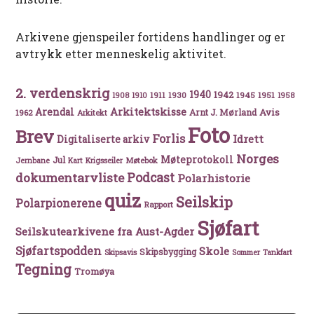
Arkivene gjenspeiler fortidens handlinger og er
avtrykk etter menneskelig aktivitet.
2. verdenskrig
1940
1942
1911
1930
1945
1951
1908
1910
1958
Arkitektskisse
Arendal
Avis
Arnt J. Mørland
1962
Arkitekt
Foto
Brev
Forlis
Idrett
Digitaliserte arkiv
Norges
Møteprotokoll
Jul
Møtebok
Jernbane
Kart
Krigsseiler
Podcast
dokumentarvliste
Polarhistorie
quiz
Seilskip
Polarpionerene
Rapport
Sjøfart
Seilskutearkivene fra Aust-Agder
Sjøfartspodden
Skole
Skipsbygging
Skipsavis
Sommer
Tankfart
Tegning
Tromøya