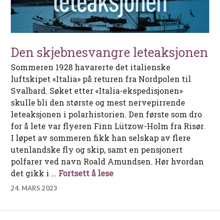
Den skjebnesvangre leteaksjonen
Sommeren 1928 havarerte det italienske
luftskipet «Italia» på returen fra Nordpolen til
Svalbard. Søket etter «Italia-ekspedisjonen»
skulle bli den største og mest nervepirrende
leteaksjonen i polarhistorien. Den første som dro
for å lete var flyeren Finn Lützow-Holm fra Risør.
I løpet av sommeren fikk han selskap av flere
utenlandske fly og skip, samt en pensjonert
polfarer ved navn Roald Amundsen. Hør hvordan
Den skjebnesvangre leteak
det gikk i …
Fortsett å lese
24. MARS 2023