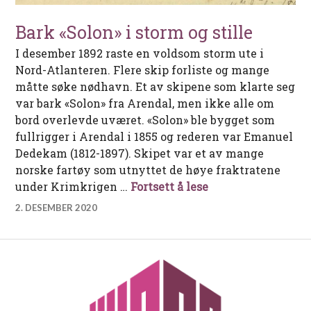
Bark «Solon» i storm og stille
I desember 1892 raste en voldsom storm ute i
Nord-Atlanteren. Flere skip forliste og mange
måtte søke nødhavn. Et av skipene som klarte seg
var bark «Solon» fra Arendal, men ikke alle om
bord overlevde uværet. «Solon» ble bygget som
fullrigger i Arendal i 1855 og rederen var Emanuel
Dedekam (1812-1897). Skipet var et av mange
norske fartøy som utnyttet de høye fraktratene
Bark «Solon» i stor
under Krimkrigen …
Fortsett å lese
2. DESEMBER 2020