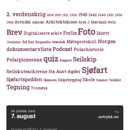
2. verdenskrig
1940
1942
1911
1930
1945
1951
1908
1910
1958
Arkitektskisse
Arendal
Avis
Arnt J. Mørland
1962
Arkitekt
Foto
Brev
Forlis
Idrett
Digitaliserte arkiv
Norges
Møteprotokoll
Jul
Møtebok
Jernbane
Kart
Krigsseiler
Podcast
dokumentarvliste
Polarhistorie
quiz
Seilskip
Polarpionerene
Rapport
Sjøfart
Seilskutearkivene fra Aust-Agder
Sjøfartspodden
Skole
Skipsbygging
Skipsavis
Sommer
Tankfart
Tegning
Tromøya