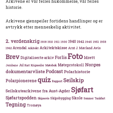
Arkivene er vår felles hukommelse, vår felles
historie.
Arkivene gjenspeiler fortidens handlinger og er
avtrykk etter menneskelig aktivitet.
2. verdenskrig
1940
1942
1911
1930
1945
1951
1908
1910
1958
Arkitektskisse
Arendal
Avis
Arnt J. Mørland
1962
Arkitekt
Foto
Brev
Forlis
Idrett
Digitaliserte arkiv
Norges
Møteprotokoll
Jul
Møtebok
Jernbane
Kart
Krigsseiler
Podcast
dokumentarvliste
Polarhistorie
quiz
Seilskip
Polarpionerene
Rapport
Sjøfart
Seilskutearkivene fra Aust-Agder
Sjøfartspodden
Skole
Skipsbygging
Skipsavis
Sommer
Tankfart
Tegning
Tromøya