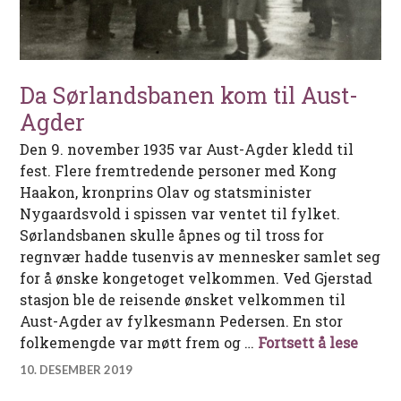
Da Sørlandsbanen kom til Aust-
Agder
Den 9. november 1935 var Aust-Agder kledd til
fest. Flere fremtredende personer med Kong
Haakon, kronprins Olav og statsminister
Nygaardsvold i spissen var ventet til fylket.
Sørlandsbanen skulle åpnes og til tross for
regnvær hadde tusenvis av mennesker samlet seg
for å ønske kongetoget velkommen. Ved Gjerstad
stasjon ble de reisende ønsket velkommen til
Aust-Agder av fylkesmann Pedersen. En stor
Da Sø
folkemengde var møtt frem og …
Fortsett å lese
10. DESEMBER 2019