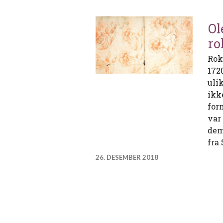
Ol
ro
Rok
172
uli
ikk
for
var
dem
fra
26. DESEMBER 2018