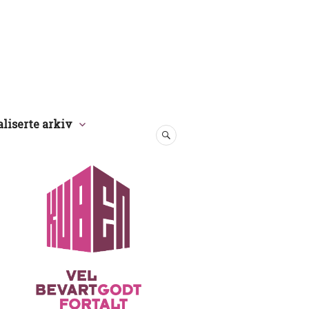
aliserte arkiv
SØK