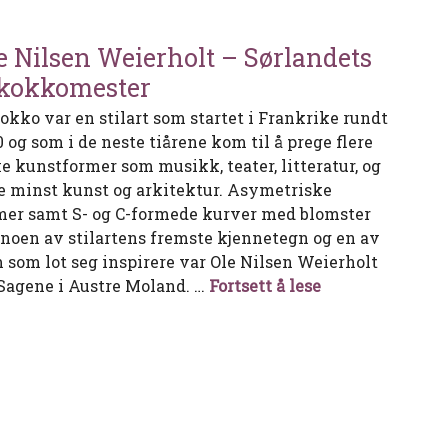
e Nilsen Weierholt – Sørlandets
kokkomester
okko var en stilart som startet i Frankrike rundt
0 og som i de neste tiårene kom til å prege flere
ke kunstformer som musikk, teater, litteratur, og
e minst kunst og arkitektur. Asymetriske
mer samt S- og C-formede kurver med blomster
 noen av stilartens fremste kjennetegn og en av
 som lot seg inspirere var Ole Nilsen Weierholt
Ole Nilsen Weie
 Sagene i Austre Moland. …
Fortsett å lese