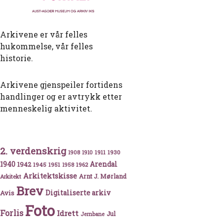
Arkivene er vår felles
hukommelse, vår felles
historie.
Arkivene gjenspeiler fortidens
handlinger og er avtrykk etter
menneskelig aktivitet.
rholt – Sørlandets rokokkomester
2. verdenskrig
1911
1930
1908
1910
1940
1942
Arendal
1945
1951
1962
1958
Arkitektskisse
Arnt J. Mørland
Arkitekt
Brev
Avis
Digitaliserte arkiv
Foto
Forlis
Idrett
Jul
Jernbane