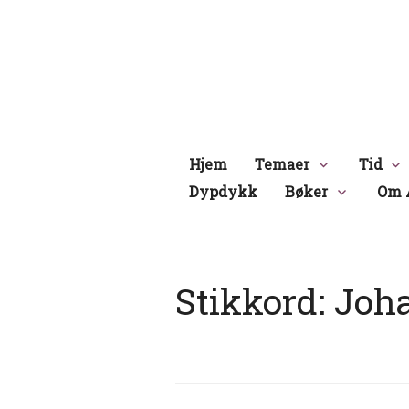
Hopp
til
innhold
Hjem
Temaer
Tid
Dypdykk
Bøker
Om 
Stikkord:
Joh