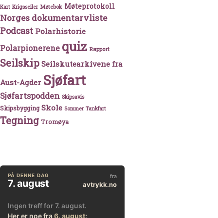
Møteprotokoll
Møtebok
Kart
Krigsseiler
Norges dokumentarvliste
Podcast
Polarhistorie
quiz
Polarpionerene
Rapport
Seilskip
Seilskutearkivene fra
Sjøfart
Aust-Agder
Sjøfartspodden
Skipsavis
Skole
Skipsbygging
Sommer
Tankfart
Tegning
Tromøya