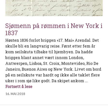
Sjømenn på rømmen i New York i
1837
Høsten 1836 forlot briggen «17. Mai» Arendal. Det
skulle bli en langvarig reise. Først etter fem år
kom seilskuta tilbake til hjembyen. Da hadde
briggen blant annet vært innom London,
Antwerpen, Lisboa, St. Croix, Montevideo, Rio De
Janeiro, Buenos Aires og New York. Livet om bord
på en seilskute var hardt og ikke alle taklet flere
uker i rom sjø like godt. Da skipet ankom …
Sjømenn på rømmen i New York i 1837
Fortsett å lese
16. MAI 2018