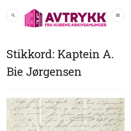
Hopp
til
SØK
PR
Avtrykk
innhold
ME
Stikkord:
Kaptein A.
Bie Jørgensen