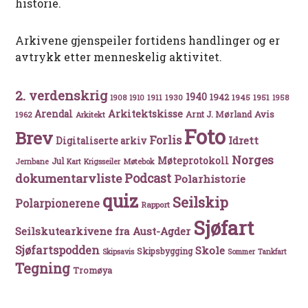
historie.
Arkivene gjenspeiler fortidens handlinger og er
avtrykk etter menneskelig aktivitet.
2. verdenskrig
1940
1942
1911
1930
1945
1951
1908
1910
1958
Arkitektskisse
Arendal
Avis
Arnt J. Mørland
1962
Arkitekt
Foto
Brev
Forlis
Idrett
Digitaliserte arkiv
Norges
Møteprotokoll
Jul
Møtebok
Jernbane
Kart
Krigsseiler
Podcast
dokumentarvliste
Polarhistorie
quiz
Seilskip
Polarpionerene
Rapport
Sjøfart
Seilskutearkivene fra Aust-Agder
Sjøfartspodden
Skole
Skipsbygging
Skipsavis
Sommer
Tankfart
Tegning
Tromøya