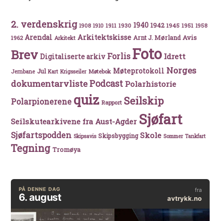
2. verdenskrig
1940
1942
1911
1930
1945
1951
1908
1910
1958
Arkitektskisse
Arendal
Avis
Arnt J. Mørland
1962
Arkitekt
Foto
Brev
Forlis
Idrett
Digitaliserte arkiv
Norges
Møteprotokoll
Jul
Møtebok
Jernbane
Kart
Krigsseiler
Podcast
dokumentarvliste
Polarhistorie
quiz
Seilskip
Polarpionerene
Rapport
Sjøfart
Seilskutearkivene fra Aust-Agder
Sjøfartspodden
Skole
Skipsbygging
Skipsavis
Sommer
Tankfart
Tegning
Tromøya