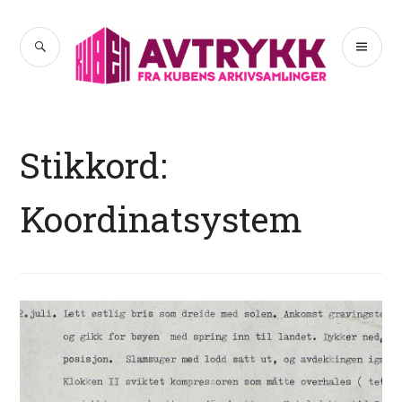
Hopp
til
SØK
PR
Avtrykk
innhold
ME
Stikkord:
Koordinatsystem