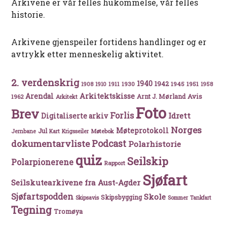
Arkivene er vår felles hukommelse, vår felles
historie.
Arkivene gjenspeiler fortidens handlinger og er
avtrykk etter menneskelig aktivitet.
2. verdenskrig
1940
1942
1911
1930
1945
1951
1908
1910
1958
Arkitektskisse
Arendal
Avis
Arnt J. Mørland
1962
Arkitekt
Foto
Brev
Forlis
Idrett
Digitaliserte arkiv
Norges
Møteprotokoll
Jul
Møtebok
Jernbane
Kart
Krigsseiler
Podcast
dokumentarvliste
Polarhistorie
quiz
Seilskip
Polarpionerene
Rapport
Sjøfart
Seilskutearkivene fra Aust-Agder
Sjøfartspodden
Skole
Skipsbygging
Skipsavis
Sommer
Tankfart
Tegning
Tromøya