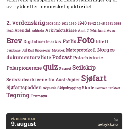
avtrykk etter menneskelig aktivitet.
2. verdenskrig
1940
1942
1911
1930
1945
1951
1908
1910
1958
Arkitektskisse
Arendal
Avis
Arnt J. Mørland
1962
Arkitekt
Foto
Brev
Forlis
Idrett
Digitaliserte arkiv
Norges
Møteprotokoll
Jul
Møtebok
Jernbane
Kart
Krigsseiler
Podcast
dokumentarvliste
Polarhistorie
quiz
Seilskip
Polarpionerene
Rapport
Sjøfart
Seilskutearkivene fra Aust-Agder
Sjøfartspodden
Skole
Skipsbygging
Skipsavis
Sommer
Tankfart
Tegning
Tromøya