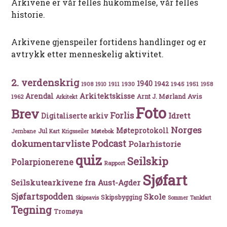
Arkivene er vår felles hukommelse, vår felles
historie.
Arkivene gjenspeiler fortidens handlinger og er
avtrykk etter menneskelig aktivitet.
2. verdenskrig
1940
1942
1911
1930
1945
1951
1908
1910
1958
Arkitektskisse
Arendal
Avis
Arnt J. Mørland
1962
Arkitekt
Foto
Brev
Forlis
Idrett
Digitaliserte arkiv
Norges
Møteprotokoll
Jul
Møtebok
Jernbane
Kart
Krigsseiler
Podcast
dokumentarvliste
Polarhistorie
quiz
Seilskip
Polarpionerene
Rapport
Sjøfart
Seilskutearkivene fra Aust-Agder
Sjøfartspodden
Skole
Skipsbygging
Skipsavis
Sommer
Tankfart
Tegning
Tromøya