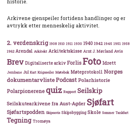
historie.
Arkivene gjenspeiler fortidens handlinger og er
avtrykk etter menneskelig aktivitet.
2. verdenskrig
1940
1942
1911
1930
1945
1951
1908
1910
1958
Arkitektskisse
Arendal
Avis
Arnt J. Mørland
1962
Arkitekt
Foto
Brev
Forlis
Idrett
Digitaliserte arkiv
Norges
Møteprotokoll
Jul
Møtebok
Jernbane
Kart
Krigsseiler
Podcast
dokumentarvliste
Polarhistorie
quiz
Seilskip
Polarpionerene
Rapport
Sjøfart
Seilskutearkivene fra Aust-Agder
Sjøfartspodden
Skole
Skipsbygging
Skipsavis
Sommer
Tankfart
Tegning
Tromøya