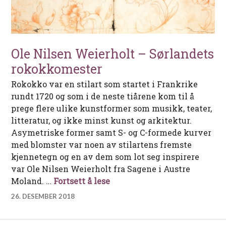
Ole Nilsen Weierholt – Sørlandets
rokokkomester
Rokokko var en stilart som startet i Frankrike
rundt 1720 og som i de neste tiårene kom til å
prege flere ulike kunstformer som musikk, teater,
litteratur, og ikke minst kunst og arkitektur.
Asymetriske former samt S- og C-formede kurver
med blomster var noen av stilartens fremste
kjennetegn og en av dem som lot seg inspirere
var Ole Nilsen Weierholt fra Sagene i Austre
Ole Nilsen Weierholt – Sørl
Moland. …
Fortsett å lese
26. DESEMBER 2018