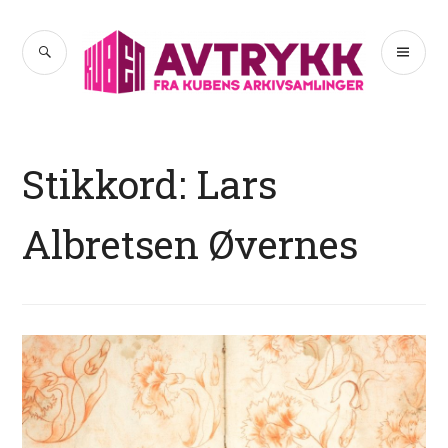
Hopp
til
SØK
PR
Avtrykk
innhold
ME
Stikkord:
Lars
Albretsen Øvernes