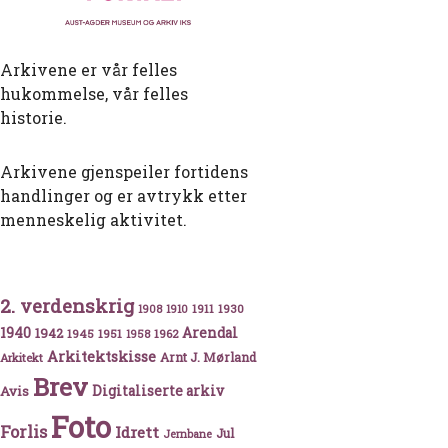
Arkivene er vår felles
hukommelse, vår felles
historie.
Arkivene gjenspeiler fortidens
handlinger og er avtrykk etter
menneskelig aktivitet.
2. verdenskrig
1911
1930
1908
1910
1940
1942
Arendal
1945
1951
1962
1958
Arkitektskisse
Arnt J. Mørland
Arkitekt
Brev
Avis
Digitaliserte arkiv
Foto
Forlis
Idrett
Jul
Jernbane