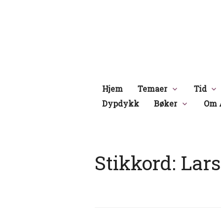
Hopp
til
innhold
Hjem
Temaer
Tid
Dypdykk
Bøker
Om 
Stikkord:
Lars