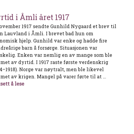
rtid i Åmli året 1917
november 1917 sendte Gunhild Nygaard et brev til
n Lauvland i Åmli. I brevet bad hun om
nomisk hjelp. Gunhild var enke og hadde fire
dreårige barn å forsørge. Situasjonen var
skelig. Enken var nemlig en av mange som ble
met av dyrtid. I 1917 raste første verdenskrig
14–1918). Norge var nøytralt, men ble likevel
met av krigen. Mangel på varer førte til at …
Dyrtid i Åmli året 1917
sett å lese