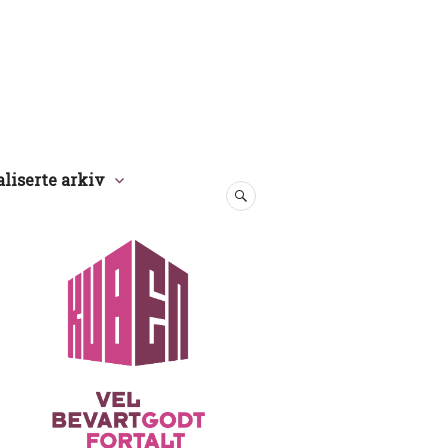
aliserte arkiv
SØK