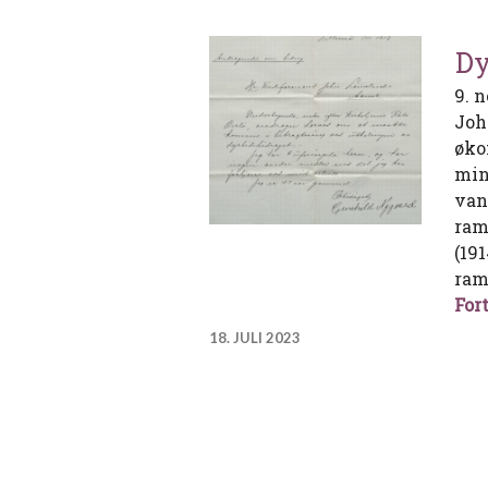
Dy
9. 
Joh
øko
min
van
ram
(19
ram
Fort
18. JULI 2023