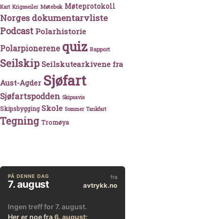
Møteprotokoll
Møtebok
Kart
Krigsseiler
Norges dokumentarvliste
Podcast
Polarhistorie
quiz
Polarpionerene
Rapport
Seilskip
Seilskutearkivene fra
Sjøfart
Aust-Agder
Sjøfartspodden
Skipsavis
Skole
Skipsbygging
Sommer
Tankfart
Tegning
Tromøya