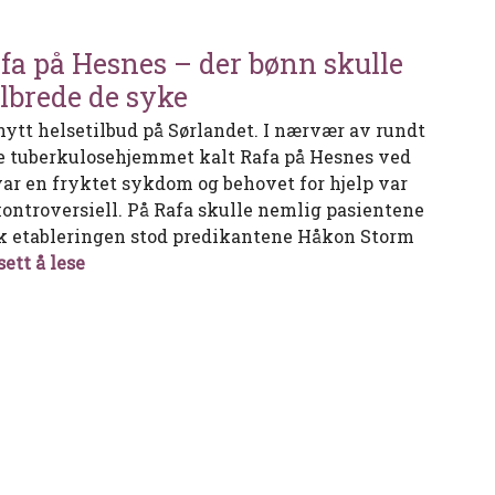
fa på Hesnes – der bønn skulle
lbrede de syke
 nytt helsetilbud på Sørlandet. I nærvær av rundt
 ble tuberkulosehjemmet kalt Rafa på Hesnes ved
ar en fryktet sykdom og behovet for hjelp var
kontroversiell. På Rafa skulle nemlig pasientene
ak etableringen stod predikantene Håkon Storm
Rafa på Hesnes – der bønn skulle helbrede de 
sett å lese