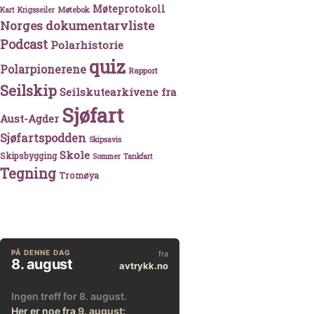
Møteprotokoll
Møtebok
Kart
Krigsseiler
Norges dokumentarvliste
Podcast
Polarhistorie
quiz
Polarpionerene
Rapport
Seilskip
Seilskutearkivene fra
Sjøfart
Aust-Agder
Sjøfartspodden
Skipsavis
Skole
Skipsbygging
Sommer
Tankfart
Tegning
Tromøya