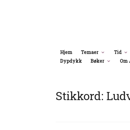
Hopp
til
innhold
Hjem
Temaer
Tid
Dypdykk
Bøker
Om 
Stikkord:
Lud