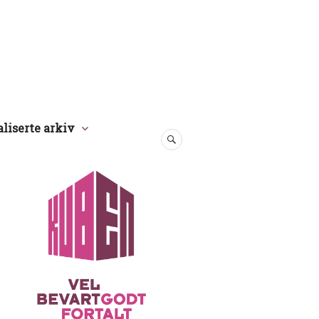
aliserte arkiv
SØK