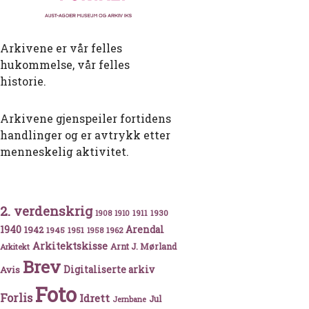
Arkivene er vår felles
hukommelse, vår felles
historie.
Arkivene gjenspeiler fortidens
handlinger og er avtrykk etter
menneskelig aktivitet.
syke
2. verdenskrig
1911
1930
1908
1910
1940
1942
Arendal
1945
1951
1962
1958
Arkitektskisse
Arnt J. Mørland
Arkitekt
Brev
Avis
Digitaliserte arkiv
Foto
Forlis
Idrett
Jul
Jernbane