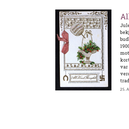
Al
Jul
bek
bud
190
mot
kor
var
ver
tra
25. 