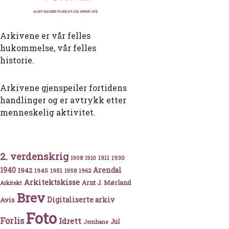
Arkivene er vår felles
hukommelse, vår felles
historie.
Arkivene gjenspeiler fortidens
handlinger og er avtrykk etter
menneskelig aktivitet.
2. verdenskrig
1911
1930
1908
1910
1940
1942
Arendal
1945
1951
1962
1958
Arkitektskisse
Arnt J. Mørland
Arkitekt
Brev
Avis
Digitaliserte arkiv
Foto
Forlis
Idrett
Jul
Jernbane