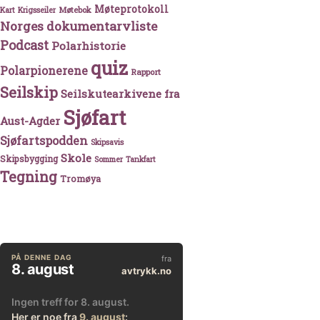
Møteprotokoll
Møtebok
Kart
Krigsseiler
Norges dokumentarvliste
Podcast
Polarhistorie
quiz
Polarpionerene
Rapport
Seilskip
Seilskutearkivene fra
Sjøfart
Aust-Agder
Sjøfartspodden
Skipsavis
Skole
Skipsbygging
Sommer
Tankfart
Tegning
Tromøya