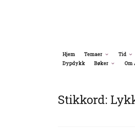
Hopp
til
innhold
Hjem
Temaer
Tid
Dypdykk
Bøker
Om 
Stikkord:
Lykk