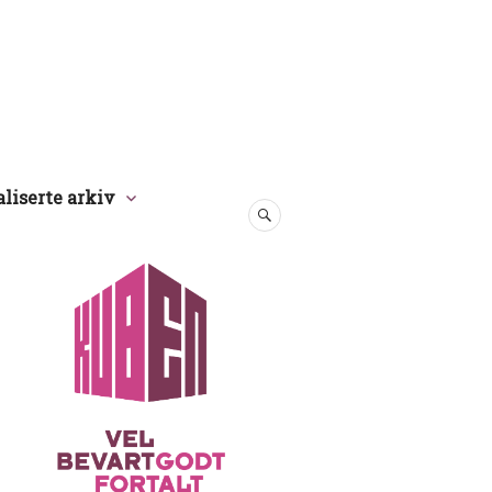
aliserte arkiv
SØK