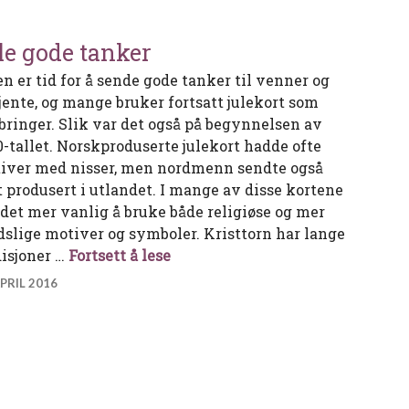
le gode tanker
en er tid for å sende gode tanker til venner og
jente, og mange bruker fortsatt julekort som
bringer. Slik var det også på begynnelsen av
0-tallet. Norskproduserte julekort hadde ofte
iver med nisser, men nordmenn sendte også
t produsert i utlandet. I mange av disse kortene
 det mer vanlig å bruke både religiøse og mer
dslige motiver og symboler. Kristtorn har lange
Alle gode tanker
disjoner …
Fortsett å lese
APRIL 2016