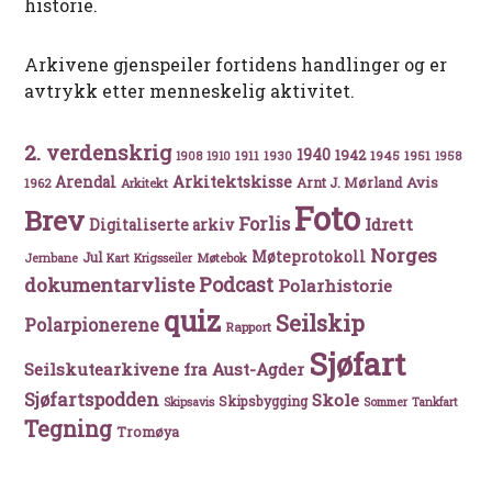
historie.
Arkivene gjenspeiler fortidens handlinger og er
avtrykk etter menneskelig aktivitet.
2. verdenskrig
1940
1942
1911
1930
1945
1951
1908
1910
1958
Arkitektskisse
Arendal
Avis
Arnt J. Mørland
1962
Arkitekt
Foto
Brev
Forlis
Idrett
Digitaliserte arkiv
Norges
Møteprotokoll
Jul
Møtebok
Jernbane
Kart
Krigsseiler
Podcast
dokumentarvliste
Polarhistorie
quiz
Seilskip
Polarpionerene
Rapport
Sjøfart
Seilskutearkivene fra Aust-Agder
Sjøfartspodden
Skole
Skipsbygging
Skipsavis
Sommer
Tankfart
Tegning
Tromøya