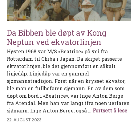
Da Bibben ble døpt av Kong
Neptun ved ekvatorlinjen
Høsten 1968 var M/S «Beatrice» på vei fra
Rotterdam til Chiba i Japan. Da skipet passerte
ekvatorlinjen, ble det gjennomført en såkalt
linjedåp. Linjedåp var en gammel
sjømannstradisjon. Først når en krysset ekvator,
ble man en fullbefaren sjømann. En av dem som
døpt om bord i «Beatrice», var Inge Anton Berge
fra Arendal. Men han var langt ifra noen uerfaren
Da B
sjømann. Inge Anton Berge, også …
Fortsett å lese
22. AUGUST 2023