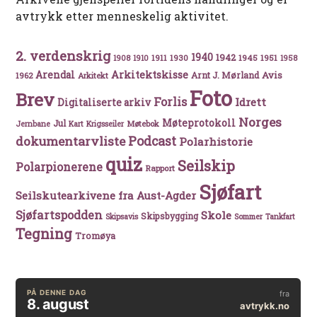
avtrykk etter menneskelig aktivitet.
2. verdenskrig
1940
1942
1911
1930
1945
1951
1908
1910
1958
Arkitektskisse
Arendal
Avis
Arnt J. Mørland
1962
Arkitekt
Foto
Brev
Forlis
Idrett
Digitaliserte arkiv
Norges
Møteprotokoll
Jul
Møtebok
Jernbane
Kart
Krigsseiler
Podcast
dokumentarvliste
Polarhistorie
quiz
Seilskip
Polarpionerene
Rapport
Sjøfart
Seilskutearkivene fra Aust-Agder
Sjøfartspodden
Skole
Skipsbygging
Skipsavis
Sommer
Tankfart
Tegning
Tromøya