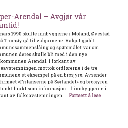
per-Arendal – Avgjør vår
amtid!
 mars 1990 skulle innbyggerne i Moland, Øyestad
på Tromøy gå til valgurnene. Valget gjaldt
munesammenslåing og spørsmålet var om
munen deres skulle bli med i den nye
rkommunen Arendal. I forkant av
keavstemningen mottok ordførerne i de tre
munene et eksempel på en brosjyre. Avsender
 firmaet «Frilanserne på Sørlandet» og brosjyren
 tenkt brukt som informasjon til innbyggerne i
Super-Arend
kant av folkeavstemningen. …
Fortsett å lese