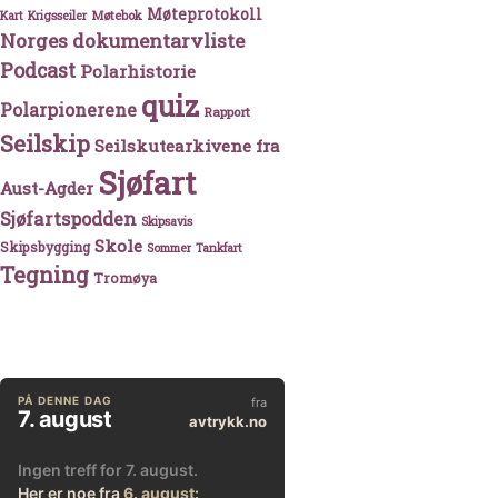
Møteprotokoll
Møtebok
Kart
Krigsseiler
Norges dokumentarvliste
Podcast
Polarhistorie
quiz
Polarpionerene
Rapport
Seilskip
Seilskutearkivene fra
Sjøfart
Aust-Agder
Sjøfartspodden
Skipsavis
Skole
Skipsbygging
Sommer
Tankfart
Tegning
Tromøya