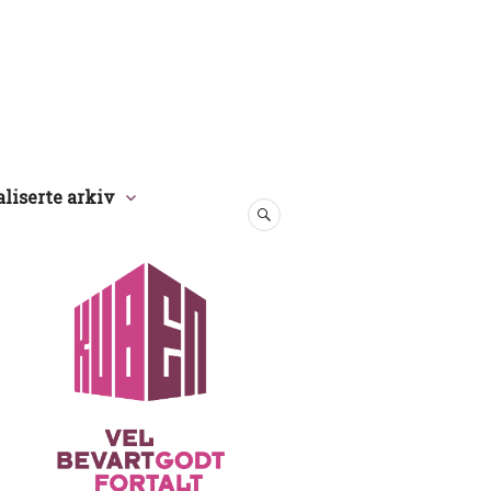
aliserte arkiv
SØK