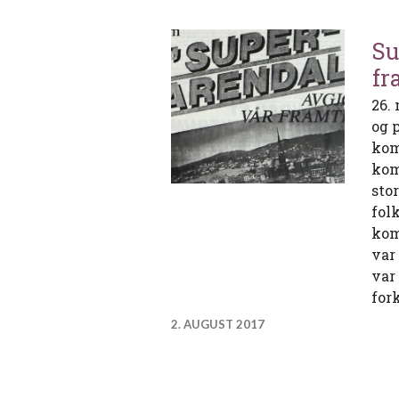
Su
fr
26.
og 
kom
kom
sto
fol
kom
var
var
for
2. AUGUST 2017