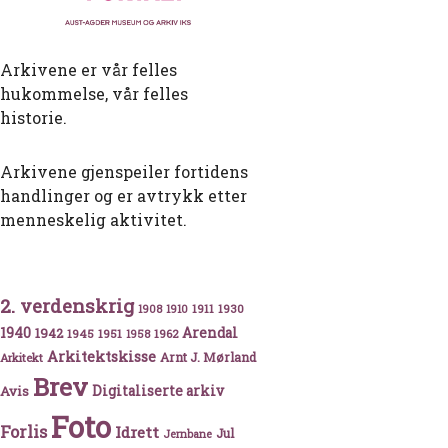
Arkivene er vår felles
hukommelse, vår felles
historie.
Arkivene gjenspeiler fortidens
handlinger og er avtrykk etter
menneskelig aktivitet.
2. verdenskrig
1911
1930
1908
1910
al – Avgjør vår framtid!
1940
1942
Arendal
1945
1951
1962
1958
Arkitektskisse
Arnt J. Mørland
Arkitekt
Brev
Avis
Digitaliserte arkiv
Foto
Forlis
Idrett
Jul
Jernbane