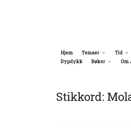
Hopp
til
innhold
Hjem
Temaer
Tid
Dypdykk
Bøker
Om 
Stikkord:
Mol