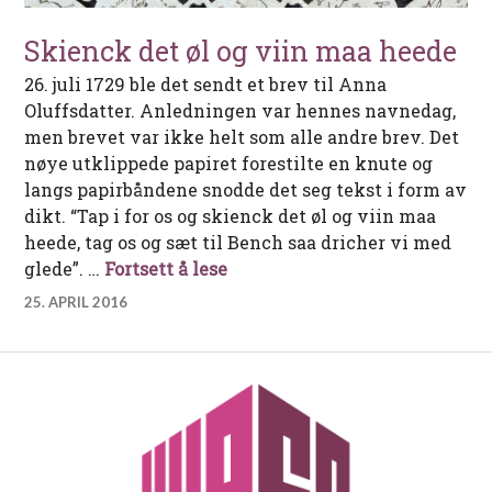
Skienck det øl og viin maa heede
26. juli 1729 ble det sendt et brev til Anna
Oluffsdatter. Anledningen var hennes navnedag,
men brevet var ikke helt som alle andre brev. Det
nøye utklippede papiret forestilte en knute og
langs papirbåndene snodde det seg tekst i form av
dikt. “Tap i for os og skienck det øl og viin maa
heede, tag os og sæt til Bench saa dricher vi med
Skienck det øl og viin maa h
glede”. …
Fortsett å lese
25. APRIL 2016