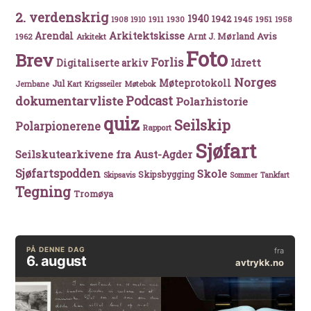
2. verdenskrig
1940
1942
1911
1930
1945
1951
1908
1910
1958
Arkitektskisse
Arendal
Avis
Arnt J. Mørland
1962
Arkitekt
Foto
Brev
Forlis
Idrett
Digitaliserte arkiv
Norges
Møteprotokoll
Jul
Møtebok
Jernbane
Kart
Krigsseiler
Podcast
dokumentarvliste
Polarhistorie
quiz
Seilskip
Polarpionerene
Rapport
Sjøfart
Seilskutearkivene fra Aust-Agder
Sjøfartspodden
Skole
Skipsbygging
Skipsavis
Sommer
Tankfart
Tegning
Tromøya