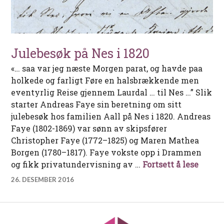
Julebesøk på Nes i 1820
«… saa var jeg næste Morgen parat, og havde paa
holkede og farligt Føre en halsbrækkende men
eventyrlig Reise gjennem Laurdal … til Nes …” Slik
starter Andreas Faye sin beretning om sitt
julebesøk hos familien Aall på Nes i 1820. Andreas
Faye (1802-1869) var sønn av skipsfører
Christopher Faye (1772–1825) og Maren Mathea
Borgen (1780–1817). Faye vokste opp i Drammen
Julebe
og fikk privatundervisning av …
Fortsett å lese
26. DESEMBER 2016