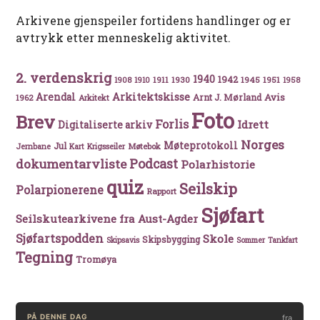
Arkivene gjenspeiler fortidens handlinger og er
avtrykk etter menneskelig aktivitet.
2. verdenskrig
1940
1942
1911
1930
1945
1951
1908
1910
1958
Arkitektskisse
Arendal
Avis
Arnt J. Mørland
1962
Arkitekt
Foto
Brev
Forlis
Idrett
Digitaliserte arkiv
Norges
Møteprotokoll
Jul
Møtebok
Jernbane
Kart
Krigsseiler
Podcast
dokumentarvliste
Polarhistorie
quiz
Seilskip
Polarpionerene
Rapport
Sjøfart
Seilskutearkivene fra Aust-Agder
Sjøfartspodden
Skole
Skipsbygging
Skipsavis
Sommer
Tankfart
Tegning
Tromøya