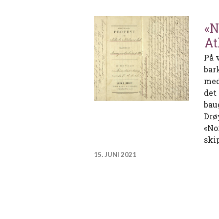
«N
At
På 
bar
med
det
bau
Drøy
«No
ski
15. JUNI 2021