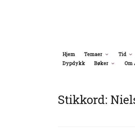
Hopp
til
innhold
Hjem
Temaer
Tid
Dypdykk
Bøker
Om 
Stikkord:
Niel