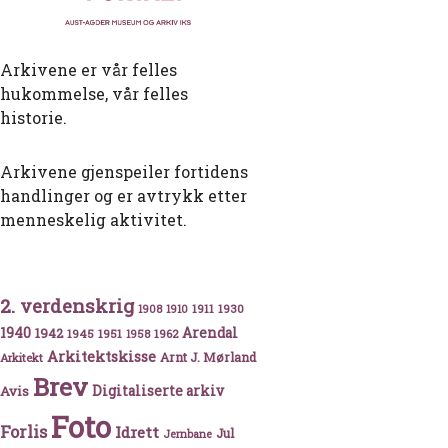
Arkivene er vår felles
hukommelse, vår felles
historie.
Arkivene gjenspeiler fortidens
handlinger og er avtrykk etter
menneskelig aktivitet.
 og forlatt i Atlanterhavet
2. verdenskrig
1911
1930
1908
1910
1940
1942
Arendal
1945
1951
1962
1958
Arkitektskisse
Arnt J. Mørland
Arkitekt
Brev
Avis
Digitaliserte arkiv
Foto
Forlis
Idrett
Jul
Jernbane