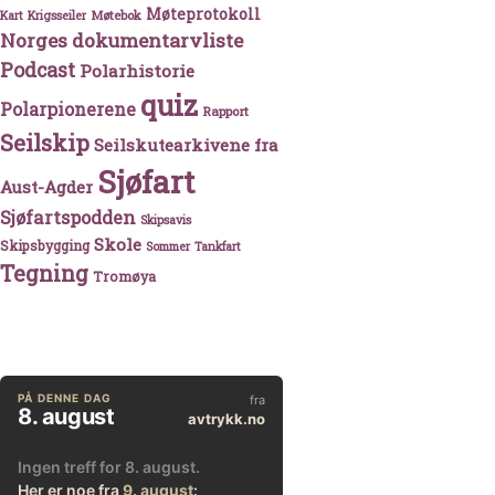
Møteprotokoll
Møtebok
Kart
Krigsseiler
Norges dokumentarvliste
Podcast
Polarhistorie
quiz
Polarpionerene
Rapport
Seilskip
Seilskutearkivene fra
Sjøfart
Aust-Agder
Sjøfartspodden
Skipsavis
Skole
Skipsbygging
Sommer
Tankfart
Tegning
Tromøya