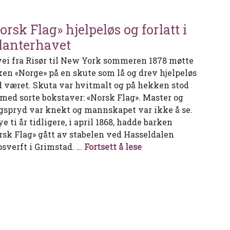
orsk Flag» hjelpeløs og forlatt i
lanterhavet
vei fra Risør til New York sommeren 1878 møtte
ken «Norge» på en skute som lå og drev hjelpeløs
 været. Skuta var hvitmalt og på hekken stod
 med sorte bokstaver: «Norsk Flag». Master og
gspryd var knekt og mannskapet var ikke å se.
e ti år tidligere, i april 1868, hadde barken
rsk Flag» gått av stabelen ved Hasseldalen
«Norsk Flag» hjelpeløs
psverft i Grimstad. …
Fortsett å lese