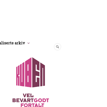
aliserte arkiv
SØK