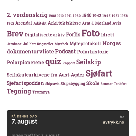
2. verdenskrig
1940
1942
1911
1930
1945
1951
1908
1910
1958
Arkitektskisse
Arendal
Avis
Arnt J. Mørland
1962
Arkitekt
Foto
Brev
Forlis
Idrett
Digitaliserte arkiv
Norges
Møteprotokoll
Jul
Møtebok
Jernbane
Kart
Krigsseiler
Podcast
dokumentarvliste
Polarhistorie
quiz
Seilskip
Polarpionerene
Rapport
Sjøfart
Seilskutearkivene fra Aust-Agder
Sjøfartspodden
Skole
Skipsbygging
Skipsavis
Sommer
Tankfart
Tegning
Tromøya