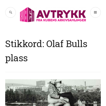
Hopp
til
SØK
PR
Avtrykk
innhold
ME
Stikkord:
Olaf Bulls
plass