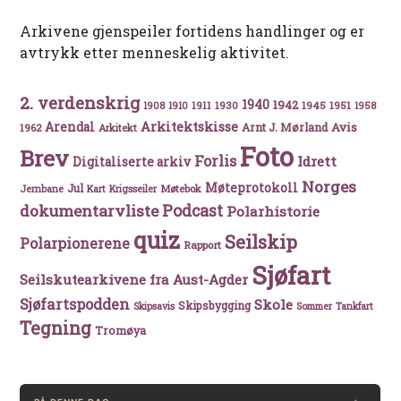
Arkivene gjenspeiler fortidens handlinger og er
avtrykk etter menneskelig aktivitet.
2. verdenskrig
1940
1942
1911
1930
1945
1951
1908
1910
1958
Arkitektskisse
Arendal
Avis
Arnt J. Mørland
1962
Arkitekt
Foto
Brev
Forlis
Idrett
Digitaliserte arkiv
Norges
Møteprotokoll
Jul
Møtebok
Jernbane
Kart
Krigsseiler
Podcast
dokumentarvliste
Polarhistorie
quiz
Seilskip
Polarpionerene
Rapport
Sjøfart
Seilskutearkivene fra Aust-Agder
Sjøfartspodden
Skole
Skipsbygging
Skipsavis
Sommer
Tankfart
Tegning
Tromøya