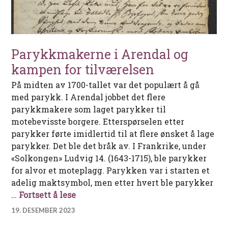
Parykkmakerne i Arendal og
kampen for tilværelsen
På midten av 1700-tallet var det populært å gå
med parykk. I Arendal jobbet det flere
parykkmakere som laget parykker til
motebevisste borgere. Etterspørselen etter
parykker førte imidlertid til at flere ønsket å lage
parykker. Det ble det bråk av. I Frankrike, under
«Solkongen» Ludvig 14. (1643-1715), ble parykker
for alvor et moteplagg. Parykken var i starten et
adelig maktsymbol, men etter hvert ble parykker
Parykkmakerne i Arendal og kampen 
…
Fortsett å lese
19. DESEMBER 2023