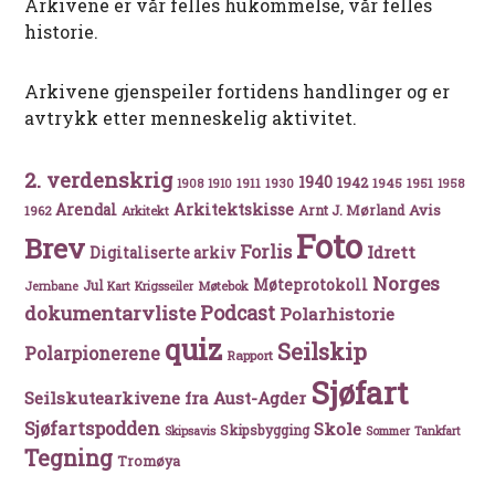
Arkivene er vår felles hukommelse, vår felles
historie.
Arkivene gjenspeiler fortidens handlinger og er
avtrykk etter menneskelig aktivitet.
2. verdenskrig
1940
1942
1911
1930
1945
1951
1908
1910
1958
Arkitektskisse
Arendal
Avis
Arnt J. Mørland
1962
Arkitekt
Foto
Brev
Forlis
Idrett
Digitaliserte arkiv
Norges
Møteprotokoll
Jul
Møtebok
Jernbane
Kart
Krigsseiler
Podcast
dokumentarvliste
Polarhistorie
quiz
Seilskip
Polarpionerene
Rapport
Sjøfart
Seilskutearkivene fra Aust-Agder
Sjøfartspodden
Skole
Skipsbygging
Skipsavis
Sommer
Tankfart
Tegning
Tromøya