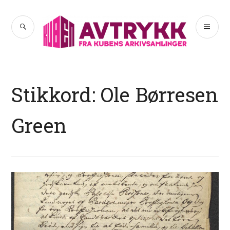
Hopp
til
SØK
PR
Avtrykk
innhold
ME
Stikkord:
Ole Børresen
Green