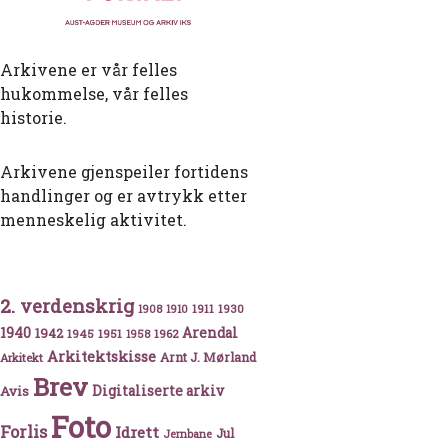
Arkivene er vår felles
hukommelse, vår felles
historie.
Arkivene gjenspeiler fortidens
handlinger og er avtrykk etter
menneskelig aktivitet.
2. verdenskrig
1911
1930
1908
1910
1940
1942
Arendal
1945
1951
1962
1958
Arkitektskisse
Arnt J. Mørland
Arkitekt
Brev
Avis
Digitaliserte arkiv
Foto
Forlis
Idrett
Jul
Jernbane