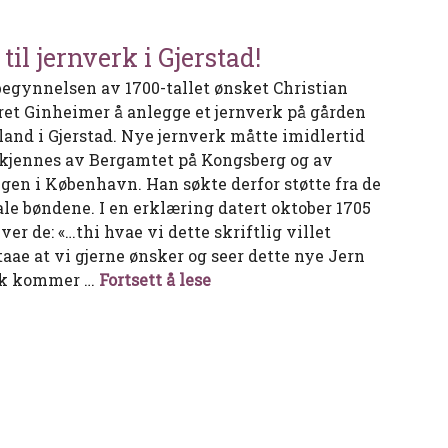
 til jernverk i Gjerstad!
begynnelsen av 1700-tallet ønsket Christian
ret Ginheimer å anlegge et jernverk på gården
land i Gjerstad. Nye jernverk måtte imidlertid
kjennes av Bergamtet på Kongsberg og av
gen i København. Han søkte derfor støtte fra de
ale bøndene. I en erklæring datert oktober 1705
ver de: «…thi hvae vi dette skriftlig villet
staae at vi gjerne ønsker og seer dette nye Jern
Ja til jernverk i Gjerstad!
k kommer …
Fortsett å lese