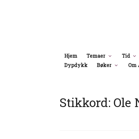
Hopp
til
innhold
Hjem
Temaer
Tid
Dypdykk
Bøker
Om 
Stikkord:
Ole 