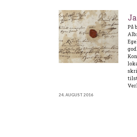
Ja
På 
Alb
Ege
god
Kon
lok
skri
til
Ver
24. AUGUST 2016