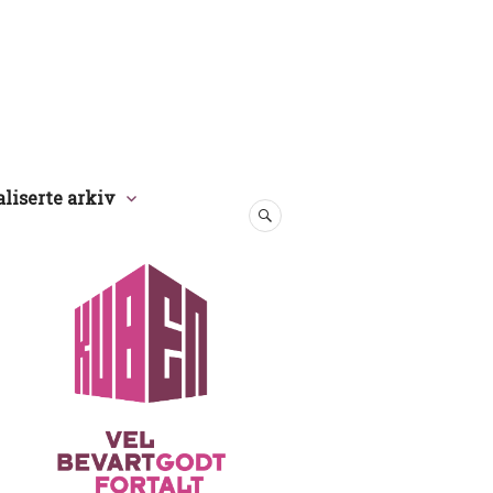
aliserte arkiv
SØK