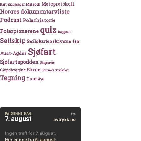
Møteprotokoll
Møtebok
Kart
Krigsseiler
Norges dokumentarvliste
Podcast
Polarhistorie
quiz
Polarpionerene
Rapport
Seilskip
Seilskutearkivene fra
Sjøfart
Aust-Agder
Sjøfartspodden
Skipsavis
Skole
Skipsbygging
Sommer
Tankfart
Tegning
Tromøya