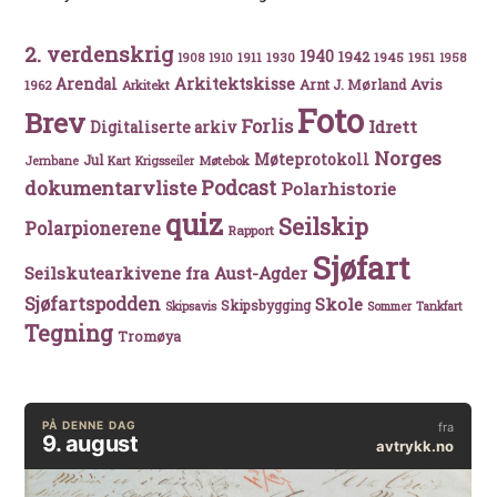
2. verdenskrig
1940
1942
1911
1930
1945
1951
1908
1910
1958
Arkitektskisse
Arendal
Avis
Arnt J. Mørland
1962
Arkitekt
Foto
Brev
Forlis
Idrett
Digitaliserte arkiv
Norges
Møteprotokoll
Jul
Møtebok
Jernbane
Kart
Krigsseiler
Podcast
dokumentarvliste
Polarhistorie
quiz
Seilskip
Polarpionerene
Rapport
Sjøfart
Seilskutearkivene fra Aust-Agder
Sjøfartspodden
Skole
Skipsbygging
Skipsavis
Sommer
Tankfart
Tegning
Tromøya