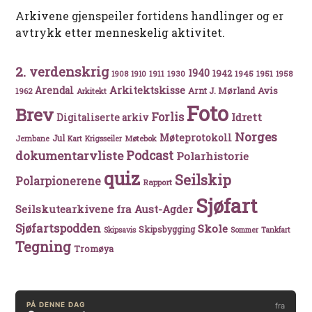
Arkivene gjenspeiler fortidens handlinger og er
avtrykk etter menneskelig aktivitet.
2. verdenskrig
1940
1942
1911
1930
1945
1951
1908
1910
1958
Arkitektskisse
Arendal
Avis
Arnt J. Mørland
1962
Arkitekt
Foto
Brev
Forlis
Idrett
Digitaliserte arkiv
Norges
Møteprotokoll
Jul
Møtebok
Jernbane
Kart
Krigsseiler
Podcast
dokumentarvliste
Polarhistorie
quiz
Seilskip
Polarpionerene
Rapport
Sjøfart
Seilskutearkivene fra Aust-Agder
Sjøfartspodden
Skole
Skipsbygging
Skipsavis
Sommer
Tankfart
Tegning
Tromøya