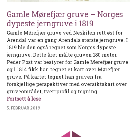
Gamle Mørefjær gruve – Norges
dypeste jerngruve i 1819
Gamle Mørefjær gruve ved Neskilen rett øst for
Arendal var en gang Arendals største jerngruve. I
1819 ble den også regnet som Norges dypeste
jerngruve. Dette året målte gruven 180 meter.
Peder Post var bestyrer for Gamle Mørefjær gruve
og i 1814 fikk han tegnet et kart over Mørefjær
gruve. På kartet tegnet han gruven fra
forskjellige perspektiver med oversiktskart over
gruveområdet, tverrprofil og tegning …
Gamle Mørefjær gruve – Norges dypeste
Fortsett å lese
5. FEBRUAR 2019