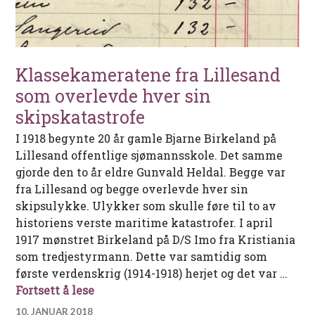
Klassekameratene fra Lillesand
som overlevde hver sin
skipskatastrofe
I 1918 begynte 20 år gamle Bjarne Birkeland på
Lillesand offentlige sjømannsskole. Det samme
gjorde den to år eldre Gunvald Heldal. Begge var
fra Lillesand og begge overlevde hver sin
skipsulykke. Ulykker som skulle føre til to av
historiens verste maritime katastrofer. I april
1917 mønstret Birkeland på D/S Imo fra Kristiania
som tredjestyrmann. Dette var samtidig som
første verdenskrig (1914-1918) herjet og det var …
Klassekameratene fra Lillesand som ov
Fortsett å lese
10. JANUAR 2018