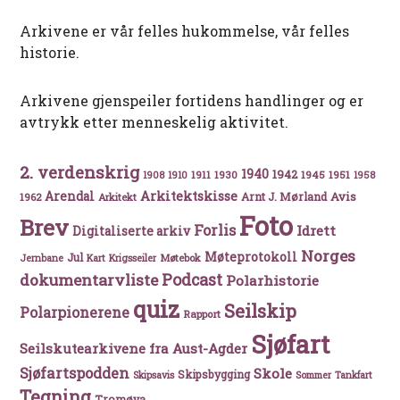
Arkivene er vår felles hukommelse, vår felles
historie.
Arkivene gjenspeiler fortidens handlinger og er
avtrykk etter menneskelig aktivitet.
2. verdenskrig
1940
1942
1911
1930
1945
1951
1908
1910
1958
Arkitektskisse
Arendal
Avis
Arnt J. Mørland
1962
Arkitekt
Foto
Brev
Forlis
Idrett
Digitaliserte arkiv
Norges
Møteprotokoll
Jul
Møtebok
Jernbane
Kart
Krigsseiler
Podcast
dokumentarvliste
Polarhistorie
quiz
Seilskip
Polarpionerene
Rapport
Sjøfart
Seilskutearkivene fra Aust-Agder
Sjøfartspodden
Skole
Skipsbygging
Skipsavis
Sommer
Tankfart
Tegning
Tromøya