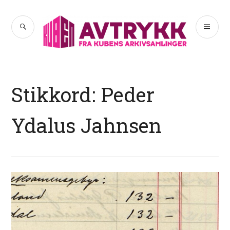
Hopp
til
SØK
PR
Avtrykk
innhold
ME
Stikkord:
Peder
Ydalus Jahnsen