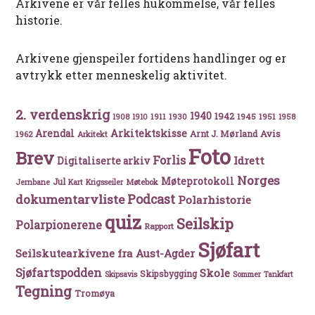
Arkivene er vår felles hukommelse, vår felles
historie.
Arkivene gjenspeiler fortidens handlinger og er
avtrykk etter menneskelig aktivitet.
2. verdenskrig
1940
1942
1911
1930
1945
1951
1908
1910
1958
Arkitektskisse
Arendal
Avis
Arnt J. Mørland
1962
Arkitekt
Foto
Brev
Forlis
Idrett
Digitaliserte arkiv
Norges
Møteprotokoll
Jul
Møtebok
Jernbane
Kart
Krigsseiler
Podcast
dokumentarvliste
Polarhistorie
quiz
Seilskip
Polarpionerene
Rapport
Sjøfart
Seilskutearkivene fra Aust-Agder
Sjøfartspodden
Skole
Skipsbygging
Skipsavis
Sommer
Tankfart
Tegning
Tromøya