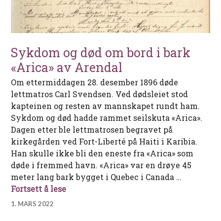
Sykdom og død om bord i bark
«Arica» av Arendal
Om ettermiddagen 28. desember 1896 døde
lettmatros Carl Svendsen. Ved dødsleiet stod
kapteinen og resten av mannskapet rundt ham.
Sykdom og død hadde rammet seilskuta «Arica».
Dagen etter ble lettmatrosen begravet på
kirkegården ved Fort-Liberté på Haiti i Karibia.
Han skulle ikke bli den eneste fra «Arica» som
døde i fremmed havn. «Arica» var en drøye 45
meter lang bark bygget i Quebec i Canada …
Sykdom og død om bord i bark «Arica» 
Fortsett å lese
1. MARS 2022