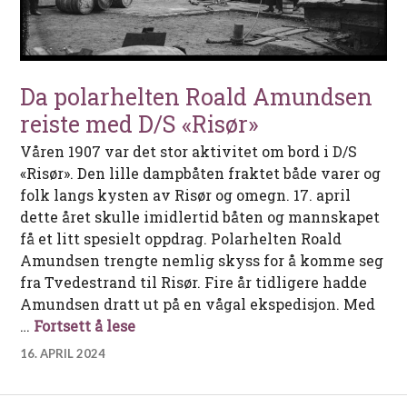
Da polarhelten Roald Amundsen
reiste med D/S «Risør»
Våren 1907 var det stor aktivitet om bord i D/S
«Risør». Den lille dampbåten fraktet både varer og
folk langs kysten av Risør og omegn. 17. april
dette året skulle imidlertid båten og mannskapet
få et litt spesielt oppdrag. Polarhelten Roald
Amundsen trengte nemlig skyss for å komme seg
fra Tvedestrand til Risør. Fire år tidligere hadde
Amundsen dratt ut på en vågal ekspedisjon. Med
Da polarhelten Roald Amundsen reist
…
Fortsett å lese
16. APRIL 2024