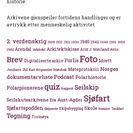
historie.
Arkivene gjenspeiler fortidens handlinger og er
avtrykk etter menneskelig aktivitet.
2. verdenskrig
1940
1942
1911
1930
1945
1951
1908
1910
1958
Arkitektskisse
Arendal
Avis
Arnt J. Mørland
1962
Arkitekt
Foto
Brev
Forlis
Idrett
Digitaliserte arkiv
Norges
Møteprotokoll
Jul
Møtebok
Jernbane
Kart
Krigsseiler
Podcast
dokumentarvliste
Polarhistorie
quiz
Seilskip
Polarpionerene
Rapport
Sjøfart
Seilskutearkivene fra Aust-Agder
Sjøfartspodden
Skole
Skipsbygging
Skipsavis
Sommer
Tankfart
Tegning
Tromøya