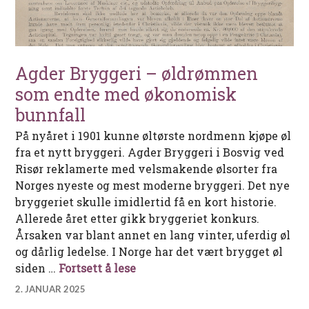
Agder Bryggeri – øldrømmen
som endte med økonomisk
bunnfall
På nyåret i 1901 kunne øltørste nordmenn kjøpe øl
fra et nytt bryggeri. Agder Bryggeri i Bosvig ved
Risør reklamerte med velsmakende ølsorter fra
Norges nyeste og mest moderne bryggeri. Det nye
bryggeriet skulle imidlertid få en kort historie.
Allerede året etter gikk bryggeriet konkurs.
Årsaken var blant annet en lang vinter, uferdig øl
og dårlig ledelse. I Norge har det vært brygget øl
Agder Bryggeri – øldrømmen s
siden …
Fortsett å lese
2. JANUAR 2025