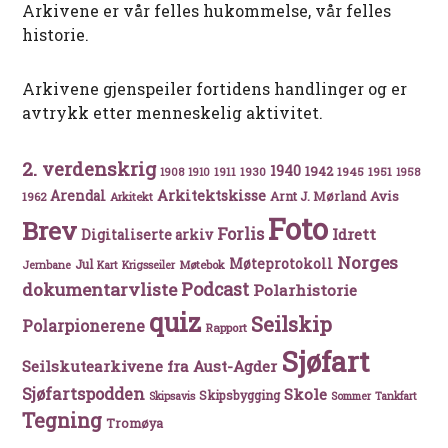
Arkivene er vår felles hukommelse, vår felles
historie.
Arkivene gjenspeiler fortidens handlinger og er
avtrykk etter menneskelig aktivitet.
2. verdenskrig
1940
1942
1911
1930
1945
1951
1908
1910
1958
Arkitektskisse
Arendal
Avis
Arnt J. Mørland
1962
Arkitekt
Foto
Brev
Forlis
Idrett
Digitaliserte arkiv
Norges
Møteprotokoll
Jul
Møtebok
Jernbane
Kart
Krigsseiler
Podcast
dokumentarvliste
Polarhistorie
quiz
Seilskip
Polarpionerene
Rapport
Sjøfart
Seilskutearkivene fra Aust-Agder
Sjøfartspodden
Skole
Skipsbygging
Skipsavis
Sommer
Tankfart
Tegning
Tromøya