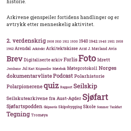
historie.
Arkivene gjenspeiler fortidens handlinger og er
avtrykk etter menneskelig aktivitet.
2. verdenskrig
1940
1942
1911
1930
1945
1951
1908
1910
1958
Arkitektskisse
Arendal
Avis
Arnt J. Mørland
1962
Arkitekt
Foto
Brev
Forlis
Idrett
Digitaliserte arkiv
Norges
Møteprotokoll
Jul
Møtebok
Jernbane
Kart
Krigsseiler
Podcast
dokumentarvliste
Polarhistorie
quiz
Seilskip
Polarpionerene
Rapport
Sjøfart
Seilskutearkivene fra Aust-Agder
Sjøfartspodden
Skole
Skipsbygging
Skipsavis
Sommer
Tankfart
Tegning
Tromøya