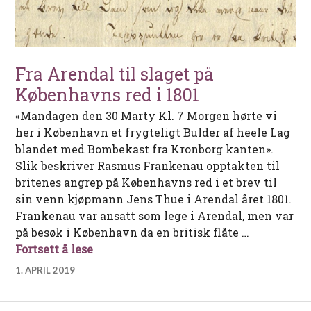
Fra Arendal til slaget på
Københavns red i 1801
«Mandagen den 30 Marty Kl. 7 Morgen hørte vi
her i København et frygteligt Bulder af heele Lag
blandet med Bombekast fra Kronborg kanten».
Slik beskriver Rasmus Frankenau opptakten til
britenes angrep på Københavns red i et brev til
sin venn kjøpmann Jens Thue i Arendal året 1801.
Frankenau var ansatt som lege i Arendal, men var
på besøk i København da en britisk flåte …
Fra Arendal til slaget på Københavns re
Fortsett å lese
1. APRIL 2019