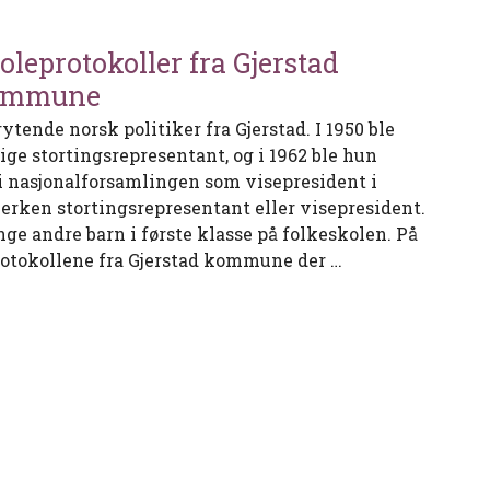
oleprotokoller fra Gjerstad
ommune
tende norsk politiker fra Gjerstad. I 1950 ble
ge stortingsrepresentant, og i 1962 ble hun
e i nasjonalforsamlingen som visepresident i
verken stortingsrepresentant eller visepresident.
e andre barn i første klasse på folkeskolen. På
rotokollene fra Gjerstad kommune der …
 fra Gjerstad kommune