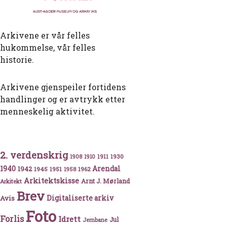
Arkivene er vår felles
hukommelse, vår felles
historie.
Arkivene gjenspeiler fortidens
handlinger og er avtrykk etter
menneskelig aktivitet.
2. verdenskrig
1911
1930
1908
1910
1940
1942
Arendal
1945
1951
1962
1958
Arkitektskisse
Arnt J. Mørland
Arkitekt
Brev
Avis
Digitaliserte arkiv
Foto
Forlis
Idrett
Jul
Jernbane