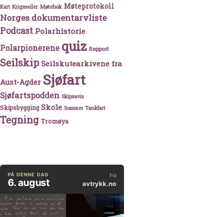
Møteprotokoll
Møtebok
Kart
Krigsseiler
Norges dokumentarvliste
Podcast
Polarhistorie
quiz
Polarpionerene
Rapport
Seilskip
Seilskutearkivene fra
Sjøfart
Aust-Agder
Sjøfartspodden
Skipsavis
Skole
Skipsbygging
Sommer
Tankfart
Tegning
Tromøya