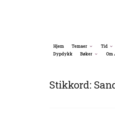
Hopp
til
innhold
Hjem
Temaer
Tid
Dypdykk
Bøker
Om 
Stikkord:
Sand