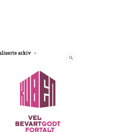
aliserte arkiv
SØK