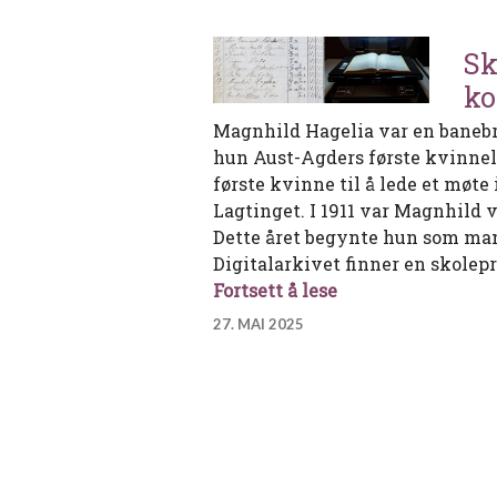
Sk
k
Magnhild Hagelia var en banebry
hun Aust-Agders første kvinneli
første kvinne til å lede et møt
Lagtinget. I 1911 var Magnhild 
Dette året begynte hun som mang
Digitalarkivet finner en skolep
Skoleprotokoller
Fortsett å lese
27. MAI 2025