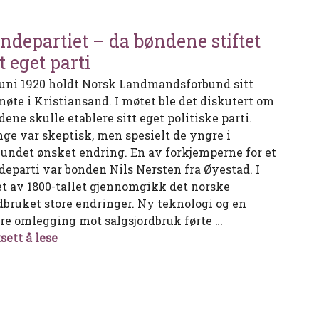
ndepartiet – da bøndene stiftet
tt eget parti
 juni 1920 holdt Norsk Landmandsforbund sitt
møte i Kristiansand. I møtet ble det diskutert om
ene skulle etablere sitt eget politiske parti.
ge var skeptisk, men spesielt de yngre i
bundet ønsket endring. En av forkjemperne for et
departi var bonden Nils Nersten fra Øyestad. I
et av 1800-tallet gjennomgikk det norske
dbruket store endringer. Ny teknologi og en
rre omlegging mot salgsjordbruk førte …
Bondepartiet – da bøndene stiftet sitt eget par
sett å lese