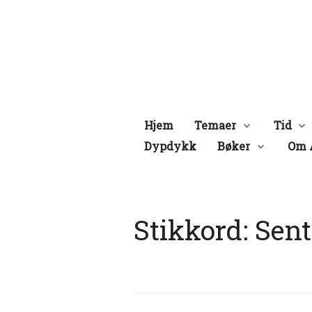
Hopp
til
innhold
Hjem
Temaer
Tid
Dypdykk
Bøker
Om 
Stikkord:
Sent