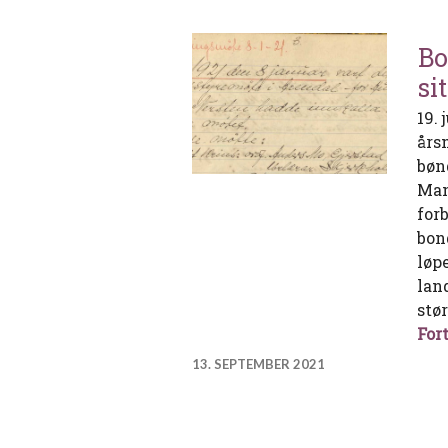
Bo
si
19.
års
bønd
Man
for
bon
løp
lan
stø
Fort
13. SEPTEMBER 2021