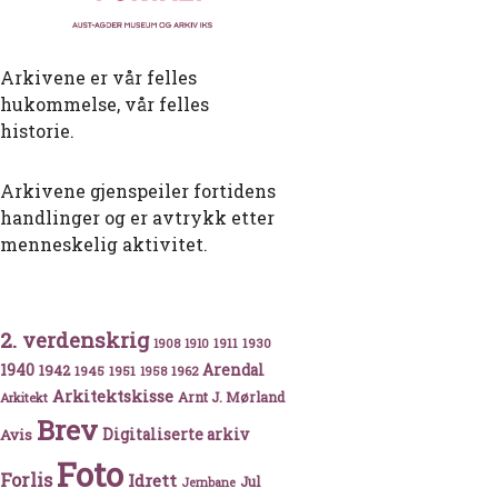
Arkivene er vår felles
hukommelse, vår felles
historie.
Arkivene gjenspeiler fortidens
handlinger og er avtrykk etter
menneskelig aktivitet.
2. verdenskrig
1911
1930
1908
1910
ti
1940
1942
Arendal
1945
1951
1962
1958
Arkitektskisse
Arnt J. Mørland
Arkitekt
Brev
Avis
Digitaliserte arkiv
Foto
Forlis
Idrett
Jul
Jernbane