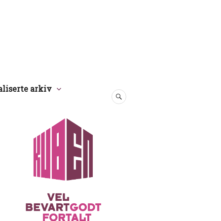
aliserte arkiv
SØK