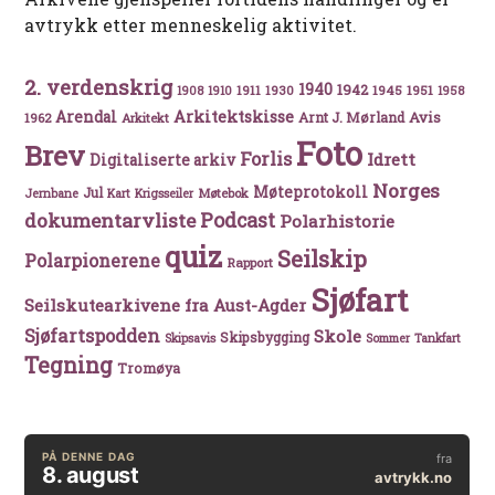
avtrykk etter menneskelig aktivitet.
2. verdenskrig
1940
1942
1911
1930
1945
1951
1908
1910
1958
Arkitektskisse
Arendal
Avis
Arnt J. Mørland
1962
Arkitekt
Foto
Brev
Forlis
Idrett
Digitaliserte arkiv
Norges
Møteprotokoll
Jul
Møtebok
Jernbane
Kart
Krigsseiler
Podcast
dokumentarvliste
Polarhistorie
quiz
Seilskip
Polarpionerene
Rapport
Sjøfart
Seilskutearkivene fra Aust-Agder
Sjøfartspodden
Skole
Skipsbygging
Skipsavis
Sommer
Tankfart
Tegning
Tromøya