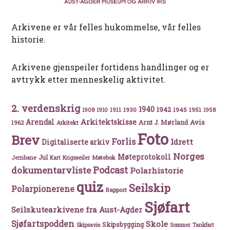
Arkivene er vår felles hukommelse, vår felles
historie.
Arkivene gjenspeiler fortidens handlinger og er
avtrykk etter menneskelig aktivitet.
2. verdenskrig
1940
1942
1911
1930
1945
1951
1908
1910
1958
Arkitektskisse
Arendal
Avis
Arnt J. Mørland
1962
Arkitekt
Foto
Brev
Forlis
Idrett
Digitaliserte arkiv
Norges
Møteprotokoll
Jul
Møtebok
Jernbane
Kart
Krigsseiler
Podcast
dokumentarvliste
Polarhistorie
quiz
Seilskip
Polarpionerene
Rapport
Sjøfart
Seilskutearkivene fra Aust-Agder
Sjøfartspodden
Skole
Skipsbygging
Skipsavis
Sommer
Tankfart