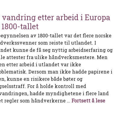
 vandring etter arbeid i Europa
 1800-tallet
begynnelsen av 1800-tallet var det flere norske
dverkssvenner som reiste til utlandet. I
andet kunne de få seg nyttig arbeidserfaring og
le attester fra ulike håndverksmestere. Men
en etter arbeid i utlandet var ikke
oblematisk. Dersom man ikke hadde papirene i
en, kunne en risikere både bøter og
gselsstraff. For å holde kontroll med
vandringen, hadde myndighetene i flere land
På vandring 
et regler som håndverkerne …
Fortsett å lese