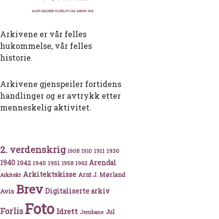
Arkivene er vår felles
hukommelse, vår felles
historie.
Arkivene gjenspeiler fortidens
handlinger og er avtrykk etter
menneskelig aktivitet.
2. verdenskrig
1911
1930
1908
1910
etter arbeid i Europa på 1800-tallet
1940
1942
Arendal
1945
1951
1962
1958
Arkitektskisse
Arnt J. Mørland
Arkitekt
Brev
Avis
Digitaliserte arkiv
Foto
Forlis
Idrett
Jul
Jernbane