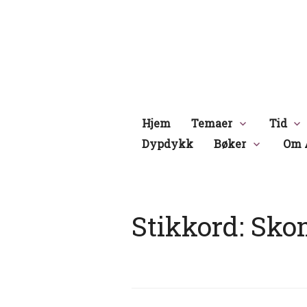
Hopp
til
innhold
Hjem
Temaer
Tid
Dypdykk
Bøker
Om 
Stikkord:
Sko