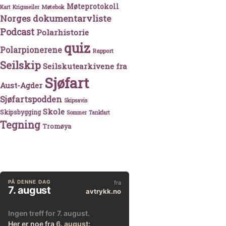
Møteprotokoll
Møtebok
Kart
Krigsseiler
Norges dokumentarvliste
Podcast
Polarhistorie
quiz
Polarpionerene
Rapport
Seilskip
Seilskutearkivene fra
Sjøfart
Aust-Agder
Sjøfartspodden
Skipsavis
Skole
Skipsbygging
Sommer
Tankfart
Tegning
Tromøya