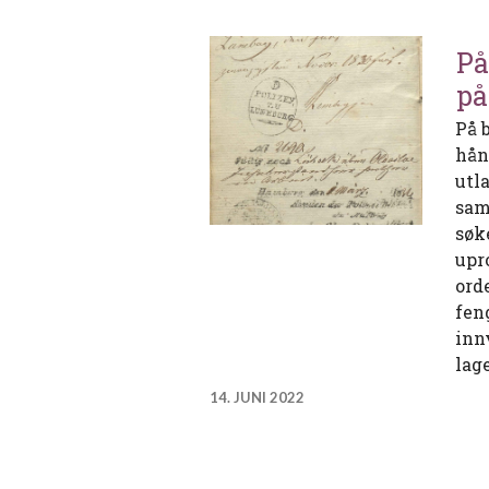
På
på
På 
hån
utl
sam
søk
upr
ord
fen
inn
lag
14. JUNI 2022