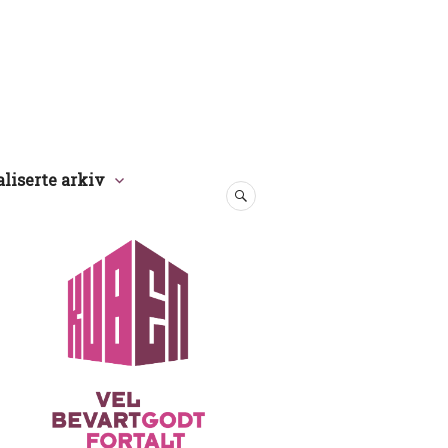
aliserte arkiv
SØK