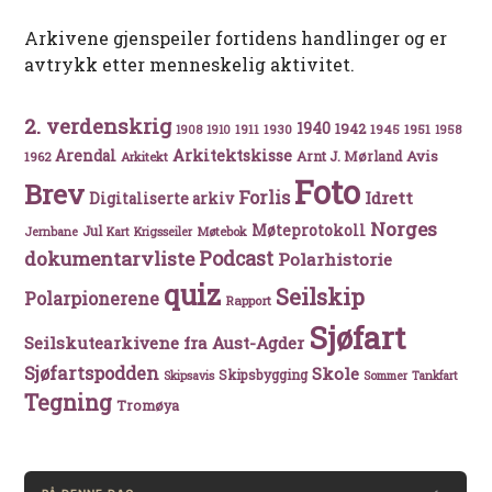
Arkivene gjenspeiler fortidens handlinger og er
avtrykk etter menneskelig aktivitet.
2. verdenskrig
1940
1942
1911
1930
1945
1951
1908
1910
1958
Arkitektskisse
Arendal
Avis
Arnt J. Mørland
1962
Arkitekt
Foto
Brev
Forlis
Idrett
Digitaliserte arkiv
Norges
Møteprotokoll
Jul
Møtebok
Jernbane
Kart
Krigsseiler
Podcast
dokumentarvliste
Polarhistorie
quiz
Seilskip
Polarpionerene
Rapport
Sjøfart
Seilskutearkivene fra Aust-Agder
Sjøfartspodden
Skole
Skipsbygging
Skipsavis
Sommer
Tankfart
Tegning
Tromøya