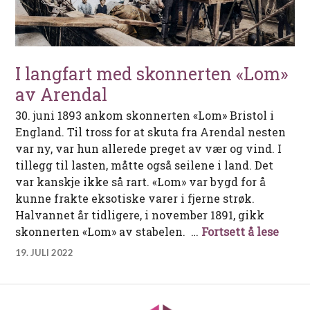
I langfart med skonnerten «Lom»
av Arendal
30. juni 1893 ankom skonnerten «Lom» Bristol i
England. Til tross for at skuta fra Arendal nesten
var ny, var hun allerede preget av vær og vind. I
tillegg til lasten, måtte også seilene i land. Det
var kanskje ikke så rart. «Lom» var bygd for å
kunne frakte eksotiske varer i fjerne strøk.
Halvannet år tidligere, i november 1891, gikk
I lan
skonnerten «Lom» av stabelen. …
Fortsett å lese
19. JULI 2022